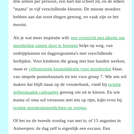
drie armen per persoon, een hart dat scheef zit, en de letters
"mama" in vijf verschillende kleuren. De meeste moeders
hebben aan dat soort dingen genoeg, en vaak zijn ze het
mooist.
Als je wat meer inspiratie wilt:
een overzicht met ideeën om
moederdag samen door te brengen
helpt op weg, van
ontbijtplannen tot dagprogramma's met verschillende
leeftijden. Voor kinderen die graag met hun handen werken,
staan er
vijfentwintig knutselideeën voor moederdag
klaar,
van simpele peuterknutsels tot iets voor groep 7. Wie iets wil
maken dat blijft staan op de vensterbank, vindt bij
twintig
zelfgemaakte cadeautjes
genoeg om uit te kiezen. En wie
mama of oma wil verrassen met iets op rijm, kijkt even bij
twintig moederdaggedichten en versjes
.
Of het nu de tweede zondag van mei is, of 15 augustus in
Antwerpen: de dag zelf is eigenlijk een excuus. Een