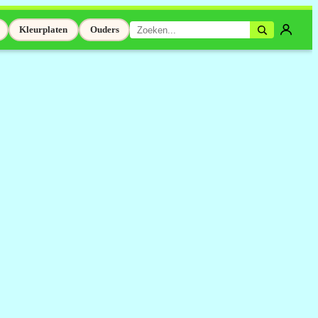
Kleurplaten
Ouders