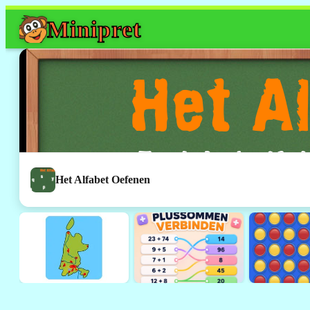
Mini
pret
Het Alfabet Oefenen