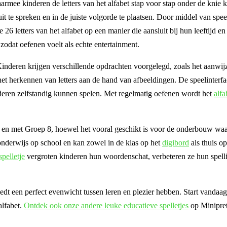
rmee kinderen de letters van het alfabet stap voor stap onder de knie k
 uit te spreken en in de juiste volgorde te plaatsen. Door middel van spe
26 letters van het alfabet op een manier die aansluit bij hun leeftijd en
zodat oefenen voelt als echte entertainment.
Kinderen krijgen verschillende opdrachten voorgelegd, zoals het aanwij
of het herkennen van letters aan de hand van afbeeldingen. De speelinterfa
inderen zelfstandig kunnen spelen. Met regelmatig oefenen wordt het
alfa
 en met Groep 8, hoewel het vooral geschikt is voor de onderbouw waa
londerwijs op school en kan zowel in de klas op het
digibord
als thuis o
spelletje
vergroten kinderen hun woordenschat, verbeteren ze hun spelli
edt een perfect evenwicht tussen leren en plezier hebben. Start vandaag
alfabet.
Ontdek ook onze andere leuke educatieve spelletjes
op Minipret