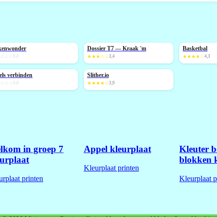
kenwonder
Dossier T7 — Kraak 'm
Basketbal
☆☆☆☆
0,0
★★★☆☆
3,4
★★★★☆
4,3
els verbinden
Slither.io
IEUW
☆☆☆☆
0,0
★★★★☆
3,9
lkom in groep 7
Appel kleurplaat
Kleuter 
eurplaat
blokken 
Kleurplaat printen
urplaat printen
Kleurplaat p