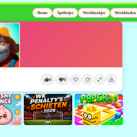
Home
Spelletjes
Werkboekjes
Werkbladen
0
0