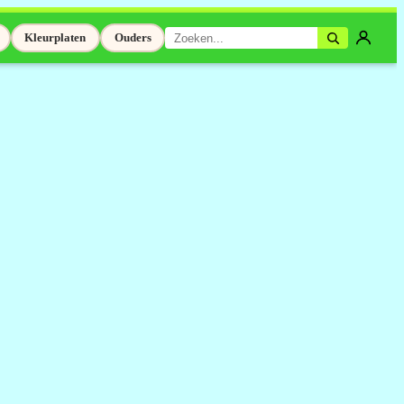
Kleurplaten
Ouders