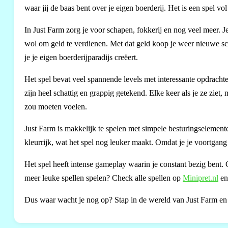
waar jij de baas bent over je eigen boerderij. Het is een spel vol
In Just Farm zorg je voor schapen, fokkerij en nog veel meer. 
wol om geld te verdienen. Met dat geld koop je weer nieuwe sc
je je eigen boerderijparadijs creëert.
Het spel bevat veel spannende levels met interessante opdracht
zijn heel schattig en grappig getekend. Elke keer als je ze ziet,
zou moeten voelen.
Just Farm is makkelijk te spelen met simpele besturingselementen
kleurrijk, wat het spel nog leuker maakt. Omdat je je voortgang
Het spel heeft intense gameplay waarin je constant bezig bent
meer leuke spellen spelen? Check alle spellen op
Minipret.nl
en
Dus waar wacht je nog op? Stap in de wereld van Just Farm en b