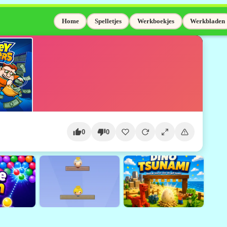
Home
Spelletjes
Werkboekjes
Werkbladen
0
0