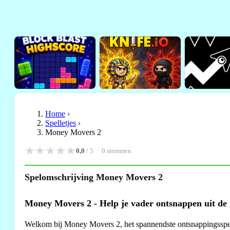
Home
›
Spelletjes
›
Money Movers 2
★
★
★
★
★
0,0
/ 5 ·
0
stemmen
Spelomschrijving Money Movers 2
Money Movers 2 - Help je vader ontsnappen uit de 
Welkom bij Money Movers 2, het spannendste ontsnappingsspel 