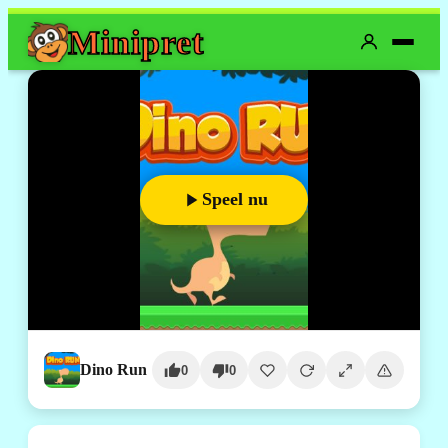
Mini
pret
Speel nu
Dino Run
0
0