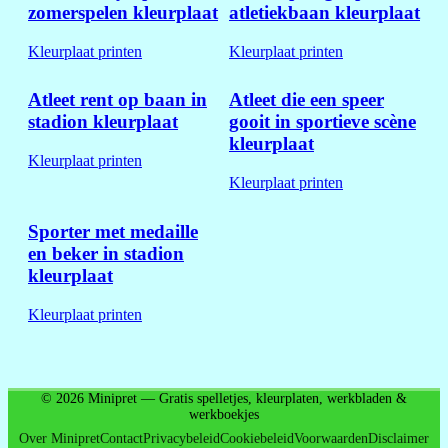
zomerspelen kleurplaat
atletiekbaan kleurplaat
Kleurplaat printen
Kleurplaat printen
Atleet rent op baan in
Atleet die een speer
stadion kleurplaat
gooit in sportieve scène
kleurplaat
Kleurplaat printen
Kleurplaat printen
Sporter met medaille
en beker in stadion
kleurplaat
Kleurplaat printen
© 2026 Minipret — Gratis spelletjes, kleurplaten, werkbladen &
werkboekjes
Over Minipret
Contact
Privacybeleid
Cookiebeleid
Voorwaarden
Disclaimer