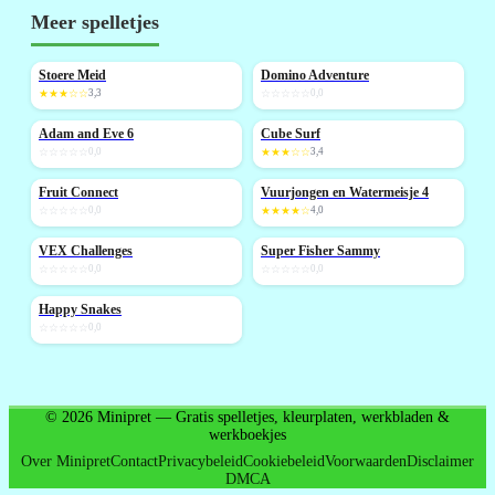
Meer spelletjes
Stoere Meid
Domino Adventure
NIEUW
★★★☆☆
3,3
☆☆☆☆☆
0,0
Adam and Eve 6
Cube Surf
NIEUW
☆☆☆☆☆
0,0
★★★☆☆
3,4
Fruit Connect
Vuurjongen en Watermeisje 4
NIEUW
☆☆☆☆☆
0,0
★★★★☆
4,0
VEX Challenges
Super Fisher Sammy
NIEUW
NIEUW
☆☆☆☆☆
0,0
☆☆☆☆☆
0,0
Happy Snakes
NIEUW
☆☆☆☆☆
0,0
© 2026 Minipret — Gratis spelletjes, kleurplaten, werkbladen &
werkboekjes
Over Minipret
Contact
Privacybeleid
Cookiebeleid
Voorwaarden
Disclaimer
DMCA