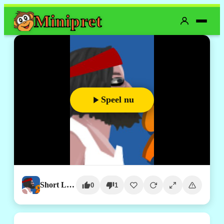
Mini
pret
Speel nu
Short Life 2
0
1