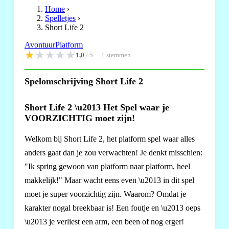
Home
›
Spelletjes
›
Short Life 2
Avontuur
Platform
★
★
★
★
★
1,0
/ 5 ·
1
stemmen
Spelomschrijving Short Life 2
Short Life 2 \u2013 Het Spel waar je
VOORZICHTIG moet zijn!
Welkom bij Short Life 2, het platform spel waar alles
anders gaat dan je zou verwachten! Je denkt misschien:
"Ik spring gewoon van platform naar platform, heel
makkelijk!" Maar wacht eens even \u2013 in dit spel
moet je super voorzichtig zijn. Waarom? Omdat je
karakter nogal breekbaar is! Een foutje en \u2013 oeps
\u2013 je verliest een arm, een been of nog erger!