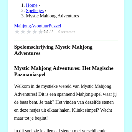
Home
›
Spelletjes
›
Mystic Mahjong Adventures
Mahjong
Avontuur
Puzzel
★
★
★
★
★
0,0
/ 5 ·
0
stemmen
Spelomschrijving Mystic Mahjong
Adventures
Mystic Mahjong Adventures: Het Magische
Pazmaniaspel
Welkom in de mystieke wereld van Mystic Mahjong
Adventures! Dit is een spannend Mahjong-spel waar jij
de baas bent. Je taak? Het vinden van dezelfde stenen
en deze netjes uit elkaar halen. Klinkt simpel? Wacht
maar tot je begint!
In dit spel zie je allemaal stenen met verschillende