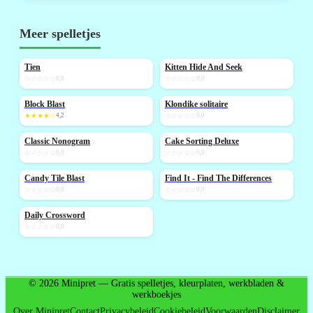
Meer spelletjes
Tien
Kitten Hide And Seek
NIEUW
☆☆☆☆☆
0,0
☆☆☆☆☆
0,0
Block Blast
Klondike solitaire
NIEUW
NIEUW
★★★★☆
4,2
☆☆☆☆☆
0,0
Classic Nonogram
Cake Sorting Deluxe
NIEUW
NIEUW
☆☆☆☆☆
0,0
☆☆☆☆☆
0,0
Candy Tile Blast
Find It - Find The Differences
NIEUW
NIEUW
☆☆☆☆☆
0,0
☆☆☆☆☆
0,0
Daily Crossword
NIEUW
☆☆☆☆☆
0,0
© 2026 Minipret — Gratis spelletjes, kleurplaten, werkbladen &
werkboekjes
Over Minipret
Contact
Privacybeleid
Cookiebeleid
Voorwaarden
Disclaimer