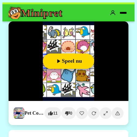
Mini
pret
Speel nu
Pet Connect
11
0