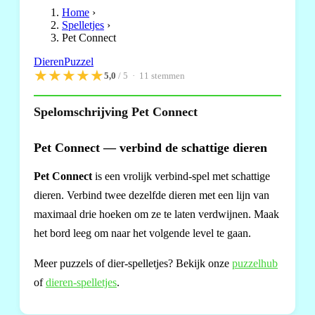
Home
›
Spelletjes
›
Pet Connect
Dieren
Puzzel
★
★
★
★
★
5,0
/ 5 ·
11
stemmen
Spelomschrijving Pet Connect
Pet Connect — verbind de schattige dieren
Pet Connect
is een vrolijk verbind-spel met schattige
dieren. Verbind twee dezelfde dieren met een lijn van
maximaal drie hoeken om ze te laten verdwijnen. Maak
het bord leeg om naar het volgende level te gaan.
Meer puzzels of dier-spelletjes? Bekijk onze
puzzelhub
of
dieren-spelletjes
.