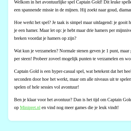
Welkom in het avontuurlijke spel Captain Gold! Dit leuke spellet
een spannende missie in de mijnen. Hij zoekt naar goud, diaman
Hoe werkt het spel? Je taak is simpel maar uitdagend: je gooit 
je een hamer. Maar let op: je hebt maar drie hamers per mijnni
breken voordat je hamers op zijn?
Wat kun je verzamelen? Normale stenen geven je 1 punt, maar 
per steen! Probeer zoveel mogelijk punten te verzamelen en wo
Captain Gold is een hyper-casual spel, wat betekent dat het heel
seconden door hoe het werkt, maar om alle niveaus uit te spelen
spelen of hele sessies vol avontuur!
Ben je klaar voor het avontuur? Dan is het tijd om Captain Gold 
op
Minipret.nl
en vind nog meer games die je leuk vindt!