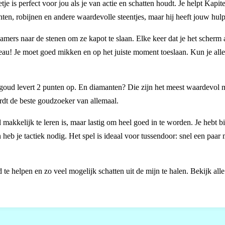
je is perfect voor jou als je van actie en schatten houdt. Je helpt Kapit
ten, robijnen en andere waardevolle steentjes, maar hij heeft jouw hul
hamers naar de stenen om ze kapot te slaan. Elke keer dat je het scherm 
veau! Je moet goed mikken en op het juiste moment toeslaan. Kun je alle
goud levert 2 punten op. En diamanten? Die zijn het meest waardevol 
rdt de beste goudzoeker van allemaal.
 makkelijk te leren is, maar lastig om heel goed in te worden. Je hebt b
 heb je tactiek nodig. Het spel is ideaal voor tussendoor: snel een paar
te helpen en zo veel mogelijk schatten uit de mijn te halen. Bekijk alle