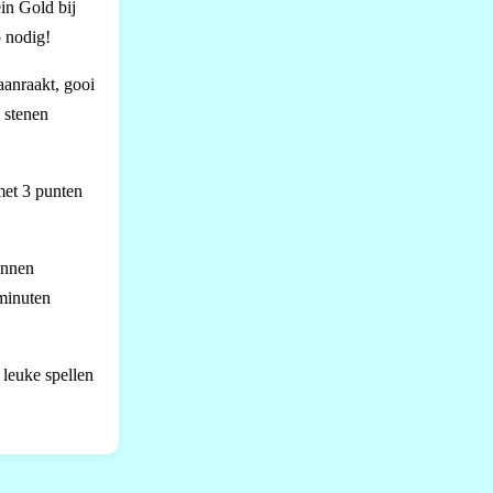
ein Gold bij
p nodig!
aanraakt, gooi
 stenen
met 3 punten
innen
 minuten
 leuke spellen