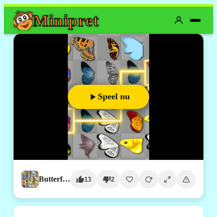
Mini
pret
Speel nu
Butterfly Kyodai
13
2