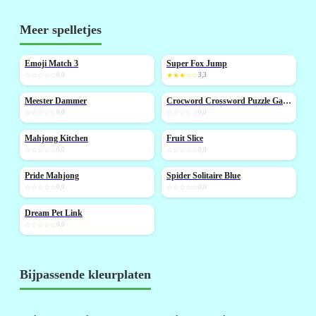
Meer spelletjes
Emoji Match 3
Super Fox Jump
NIEUW
☆☆☆☆☆
0,0
★★★☆☆
3,3
Meester Dammer
Crocword Crossword Puzzle Game
NIEUW
☆☆☆☆☆
0,0
☆☆☆☆☆
0,0
Mahjong Kitchen
Fruit Slice
NIEUW
NIEUW
☆☆☆☆☆
0,0
☆☆☆☆☆
0,0
Pride Mahjong
Spider Solitaire Blue
NIEUW
NIEUW
☆☆☆☆☆
0,0
☆☆☆☆☆
0,0
Dream Pet Link
NIEUW
☆☆☆☆☆
0,0
Bijpassende kleurplaten