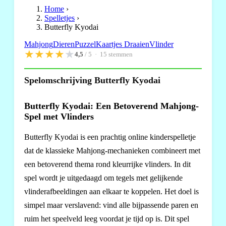
Home
›
Spelletjes
›
Butterfly Kyodai
Mahjong
Dieren
Puzzel
Kaartjes Draaien
Vlinder
★
★
★
★
★
4,5
/ 5 ·
15
stemmen
Spelomschrijving Butterfly Kyodai
Butterfly Kyodai: Een Betoverend Mahjong-
Spel met Vlinders
Butterfly Kyodai is een prachtig online kinderspelletje
dat de klassieke Mahjong-mechanieken combineert met
een betoverend thema rond kleurrijke vlinders. In dit
spel wordt je uitgedaagd om tegels met gelijkende
vlinderafbeeldingen aan elkaar te koppelen. Het doel is
simpel maar verslavend: vind alle bijpassende paren en
ruim het speelveld leeg voordat je tijd op is. Dit spel