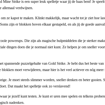
Mine Strike is een super leuk spelletje waar jij de baas bent! Je speelt
ze allemaal verdwijnen.
om ze kapot te maken. Klinkt makkelijk, maar wacht tot je ziet hoe las
Soms zijn er blokken boven elkaar gestapeld, en als jij de goede aanvalt
coole powerups. Die zijn als magische hulpmiddelen die je sterker mak
le dingen doen die je normaal niet kunt. Ze helpen je om sneller vooru
et spannende puzzelgehalte van Gold Strike. Je hebt dus het beste van
je blokken moet verwijderen, maar hier is het veel actiever en nóg meer 
orige. Je moet steeds slimmer worden, sneller denken en beter gooien. S
doet. Dat maakt het spelletje ook zo verslavend!
waar je jezelf kunt testen. Je kunt er uren mee spelen en telkens prober
logisch nadenken.