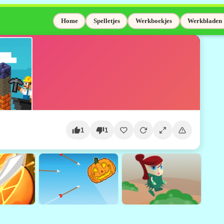
Home
Spelletjes
Werkboekjes
Werkbladen
1
1