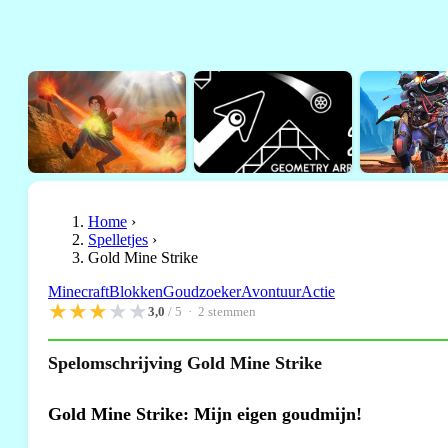
Home
›
Spelletjes
›
Gold Mine Strike
Minecraft
Blokken
Goudzoeker
Avontuur
Actie
★
★
★
★
★
3,0
/ 5 ·
2
stemmen
Spelomschrijving Gold Mine Strike
Gold Mine Strike: Mijn eigen goudmijn!