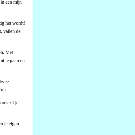
 in een mijn
tig het wordt!
, vallen de
en. Met
it te gaan en
 twee
fun.
oms zit je
en je eigen