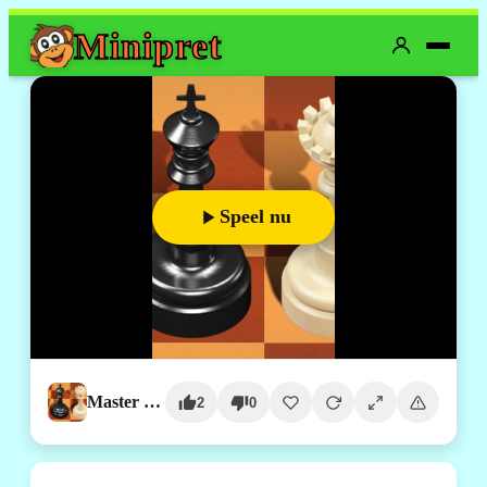
Mini
pret
Speel nu
Master Chess Multiplayer
2
0