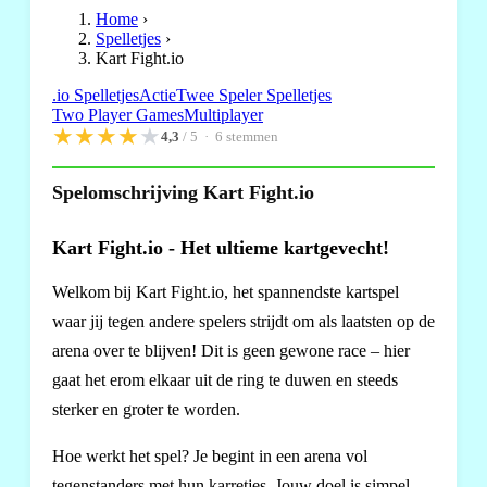
Home
›
Spelletjes
›
Kart Fight.io
.io Spelletjes
Actie
Twee Speler Spelletjes
Two Player Games
Multiplayer
★
★
★
★
★
4,3
/ 5 ·
6
stemmen
Spelomschrijving Kart Fight.io
Kart Fight.io - Het ultieme kartgevecht!
Welkom bij Kart Fight.io, het spannendste kartspel
waar jij tegen andere spelers strijdt om als laatsten op de
arena over te blijven! Dit is geen gewone race – hier
gaat het erom elkaar uit de ring te duwen en steeds
sterker en groter te worden.
Hoe werkt het spel? Je begint in een arena vol
tegenstanders met hun karretjes. Jouw doel is simpel