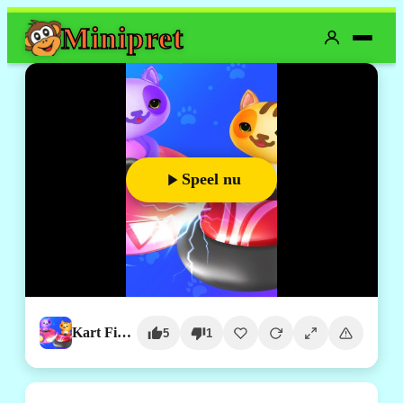
Mini
pret
Speel nu
Kart Fight.io
5
1