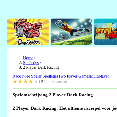
Home
›
Spelletjes
›
2 Player Dark Racing
Race
Twee Speler Spelletjes
Two Player Games
Multiplayer
★
★
★
★
★
3,9
/ 5 ·
7
stemmen
Spelomschrijving 2 Player Dark Racing
2 Player Dark Racing: Het ultieme racespel voor jo