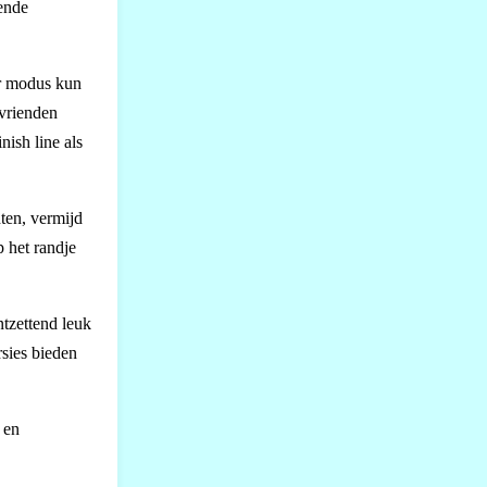
lende
er modus kun
 vrienden
nish line als
hten, vermijd
p het randje
ntzettend leuk
rsies bieden
 en