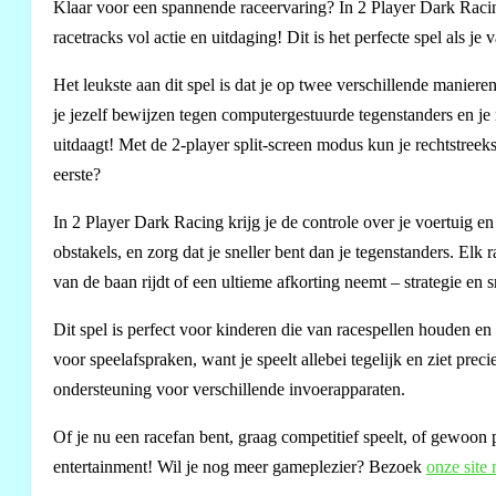
Klaar voor een spannende raceervaring? In 2 Player Dark Racing 
racetracks vol actie en uitdaging! Dit is het perfecte spel als je
Het leukste aan dit spel is dat je op twee verschillende manier
je jezelf bewijzen tegen computergestuurde tegenstanders en je 
uitdaagt! Met de 2-player split-screen modus kun je rechtstreeks
eerste?
In 2 Player Dark Racing krijg je de controle over je voertuig en
obstakels, en zorg dat je sneller bent dan je tegenstanders. El
van de baan rijdt of een ultieme afkorting neemt – strategie en s
Dit spel is perfect voor kinderen die van racespellen houden en
voor speelafspraken, want je speelt allebei tegelijk en ziet pre
ondersteuning voor verschillende invoerapparaten.
Of je nu een racefan bent, graag competitief speelt, of gewoon
entertainment! Wil je nog meer gameplezier? Bezoek
onze site 