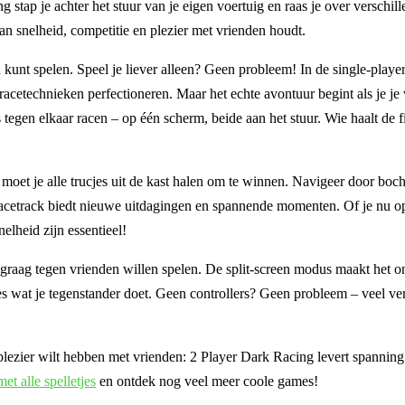
stap je achter het stuur van je eigen voertuig en raas je over verschil
 van snelheid, competitie en plezier met vrienden houdt.
en kunt spelen. Speel je liever alleen? Geen probleem! In de single-play
racetechnieken perfectioneren. Maar het echte avontuur begint als je je
 tegen elkaar racen – op één scherm, beide aan het stuur. Wie haalt de fi
 moet je alle trucjes uit de kast halen om te winnen. Navigeer door boc
k racetrack biedt nieuwe uitdagingen en spannende momenten. Of je nu o
nelheid zijn essentieel!
 graag tegen vrienden willen spelen. De split-screen modus maakt het o
cies wat je tegenstander doet. Geen controllers? Geen probleem – veel ve
 plezier wilt hebben met vrienden: 2 Player Dark Racing levert spanning
met alle spelletjes
en ontdek nog veel meer coole games!