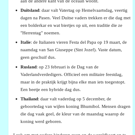
aan de andere kant van de oceaan woont.
Duitsland
: daar valt Vatertag op Hemelvaartsdag, veertig
dagen na Pasen. Veel Duitse vaders trekken er die dag met
een bolderkar en wat biertjes op uit, een traditie die ze
"Herrentag" noemen.
Italie
: de Italianen vieren Festa del Papa op 19 maart, de
naamdag van San Giuseppe (Sint Jozef). Vaste datum,
geen geschuif dus.
Rusland
: op 23 februari is de Dag van de
Vaderlandverdedigers. Officieel een militaire feestdag,
maar in de praktijk krijgt bijna elke man iets toegestopt.
Een beetje een hybride dag dus.
Thailand
: daar valt vaderdag op 5 december, de
geboortedag van wijlen koning Bhumibol. Mensen dragen
die dag vaak geel, de kleur van de maandag waarop de
koning werd geboren.
Leuk om met oudere kinderen even op de wereldkaart op te