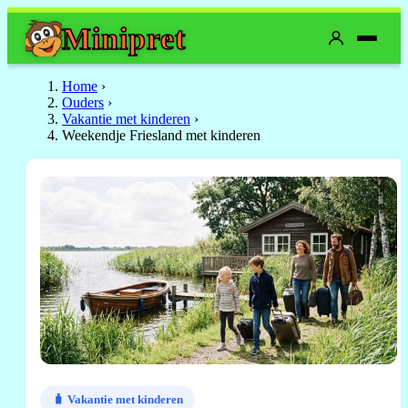
Mini
pret
Home
›
Ouders
›
Vakantie met kinderen
›
Weekendje Friesland met kinderen
🧳 Vakantie met kinderen