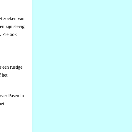
het zoeken van
en zijn stevig
. Zie ook
r een rustige
 het
over Pasen in
het