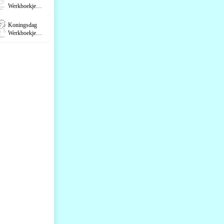
Werkboekje
Groe...
Koningsdag
Werkboekje
Groep 4