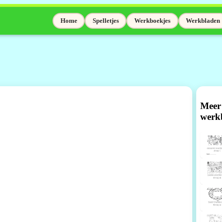
Home
Spelletjes
Werkboekjes
Werkbladen
Meer
werk