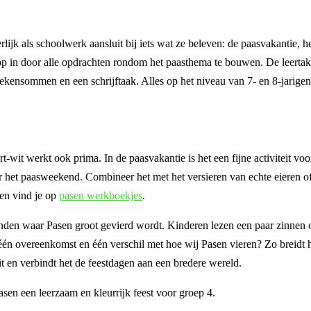
rlijk als schoolwerk aansluit bij iets wat ze beleven: de paasvakantie, 
 op in door alle opdrachten rondom het paasthema te bouwen. De leertak
rekensommen en een schrijftaak. Alles op het niveau van 7- en 8-jarigen
t-wit werkt ook prima. In de paasvakantie is het een fijne activiteit voo
or het paasweekend. Combineer het met het versieren van echte eieren of
pen vind je op
pasen werkboekjes
.
nden waar Pasen groot gevierd wordt. Kinderen lezen een paar zinnen 
één overeenkomst en één verschil met hoe wij Pasen vieren? Zo breidt 
t en verbindt het de feestdagen aan een bredere wereld.
sen een leerzaam en kleurrijk feest voor groep 4.