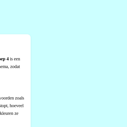
oep 4
is een
hema, zodat
swoorden zoals
stopt, hoeveel
 kleuren ze