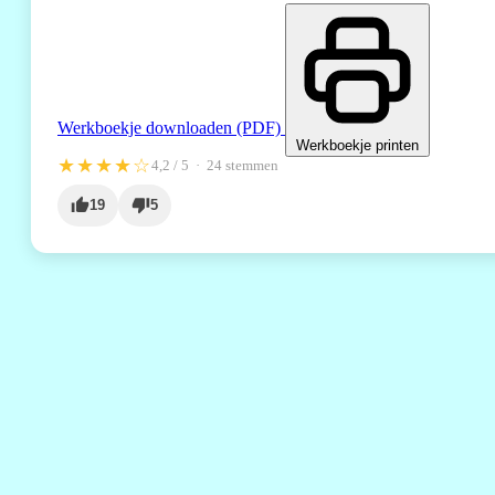
Werkboekje downloaden (PDF)
Werkboekje printen
★★★★☆
4,2
/ 5 ·
24
stemmen
19
5