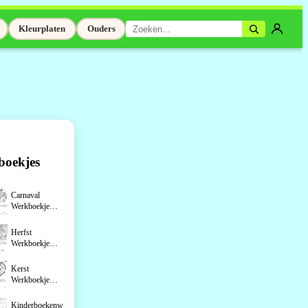
Kleurplaten
Ouders
boekjes
Carnaval
Werkboekje
Groep 4
Herfst
Werkboekje
Groep 4
Kerst
Werkboekje
Groep 4
Kinderboekenweek