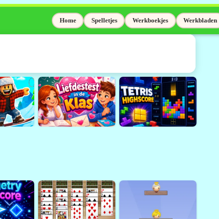
Home
Spelletjes
Werkboekjes
Werkbladen
elaas niet meer
Adobe Flash wordt niet meer
sinds 31 december 2020.