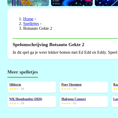
Home
›
Spelletjes
›
Botsauto Gekte 2
Spelomschrijving Botsauto Gekte 2
In dit spel ga je weer lekker botsen met Ed Edd en Eddy. Speel
Meer spelletjes
Slither.io
Pony Optuigen
Ra
★★★★☆
3,9
★★★★☆
4,4
★
WK Hooghouden (2026)
Mahjong Connect
Las
NIEUW
NIEUW
N
★★★★☆
3,9
★★★★☆
4,2
☆