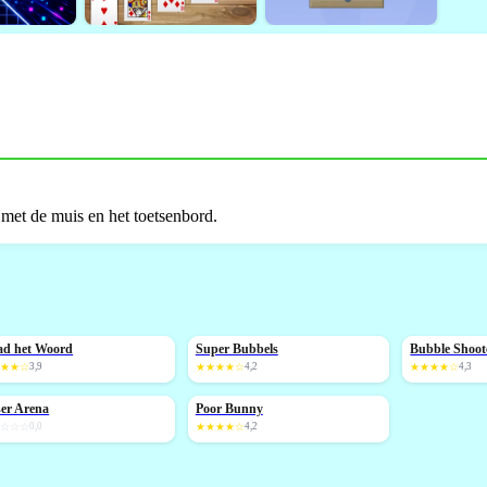
 met de muis en het toetsenbord.
ad het Woord
Super Bubbels
Bubble Shoote
NIEUW
★★★☆
3,9
★★★★☆
4,2
★★★★☆
4,3
er Arena
Poor Bunny
IEUW
NIEUW
☆☆☆☆
0,0
★★★★☆
4,2