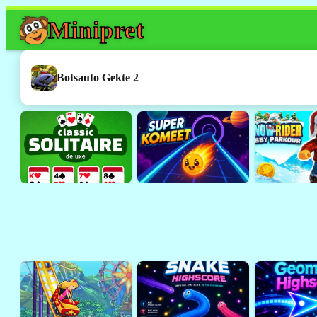
Mini
pret
Dit spel werkt h
Dit was een
Flash
-spelletje. 
Botsauto Gekte 2
ondersteund door browsers 