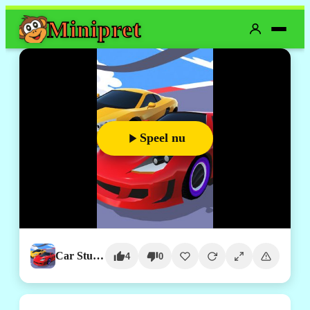
Mini
pret
Speel nu
Car Stunt Racing 3D
4
0