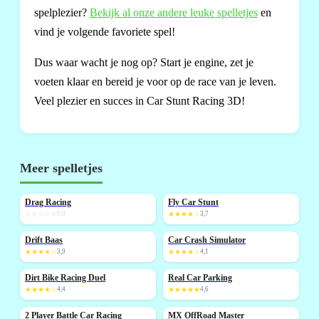
spelplezier?
Bekijk al onze andere leuke spelletjes
en
vind je volgende favoriete spel!
Dus waar wacht je nog op? Start je engine, zet je
voeten klaar en bereid je voor op de race van je leven.
Veel plezier en succes in Car Stunt Racing 3D!
Meer spelletjes
Drag Racing
Fly Car Stunt
NIEUW
NIEUW
☆☆☆☆☆
0,0
★★★★☆
3,7
Drift Baas
Car Crash Simulator
NIEUW
★★★★☆
3,9
★★★★☆
4,1
Dirt Bike Racing Duel
Real Car Parking
NIEUW
NIEUW
★★★★☆
4,4
★★★★★
4,6
2 Player Battle Car Racing
MX OffRoad Master
NIEUW
NIEUW