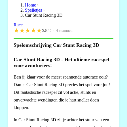
Home
›
Spelletjes
›
Car Stunt Racing 3D
Race
★
★
★
★
★
5,0
/ 5 ·
4
stemmen
Spelomschrijving Car Stunt Racing 3D
Car Stunt Racing 3D - Het ultieme racespel
voor avonturiers!
Ben jij klaar voor de meest spannende autorace ooit?
Dan is Car Stunt Racing 3D precies het spel voor jou!
Dit fantastische racespel zit vol actie, stunts en
onverwachte wendingen die je hart sneller doen
kloppen.
In Car Stunt Racing 3D zit je achter het stuur van een