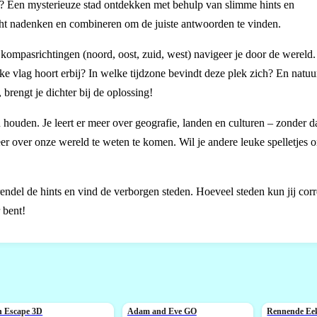
aak? Een mysterieuze stad ontdekken met behulp van slimme hints en
ht nadenken en combineren om de juiste antwoorden te vinden.
de kompasrichtingen (noord, oost, zuid, west) navigeer je door de werel
ke vlag hoort erbij? In welke tijdzone bevindt deze plek zich? En natuurl
 brengt je dichter bij de oplossing!
houden. Je leert er meer over geografie, landen en culturen – zonder dat
r over onze wereld te weten te komen. Wil je andere leuke spelletjes 
endel de hints en vind de verborgen steden. Hoeveel steden kun jij corr
 bent!
n Escape 3D
Adam and Eve GO
Rennende Ee
IEUW
NIEUW