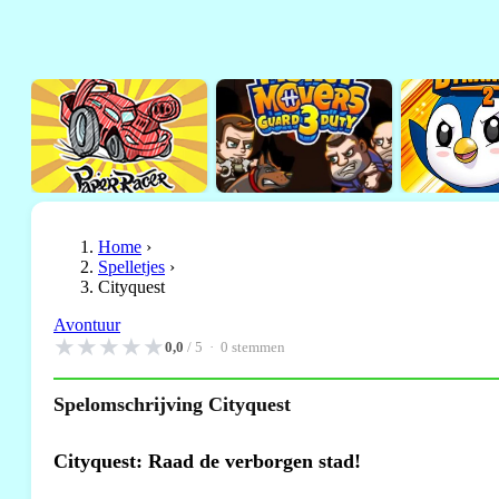
Home
›
Spelletjes
›
Cityquest
Avontuur
★
★
★
★
★
0,0
/ 5 ·
0
stemmen
Spelomschrijving Cityquest
Cityquest: Raad de verborgen stad!