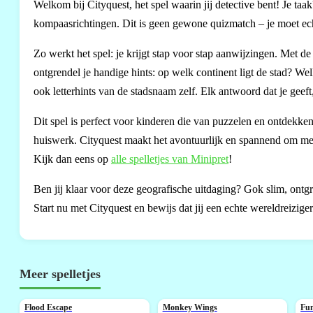
Welkom bij Cityquest, het spel waarin jij detective bent! Je t
kompaasrichtingen. Dit is geen gewone quizmatch – je moet ec
Zo werkt het spel: je krijgt stap voor stap aanwijzingen. Met 
ontgrendel je handige hints: op welk continent ligt de stad? Wel
ook letterhints van de stadsnaam zelf. Elk antwoord dat je geeft,
Dit spel is perfect voor kinderen die van puzzelen en ontdekken 
huiswerk. Cityquest maakt het avontuurlijk en spannend om mee
Kijk dan eens op
alle spelletjes van Minipret
!
Ben jij klaar voor deze geografische uitdaging? Gok slim, ontgr
Start nu met Cityquest en bewijs dat jij een echte wereldreiziger
Meer spelletjes
Flood Escape
Monkey Wings
Fu
NIEUW
NIEUW
N