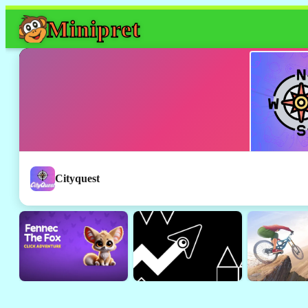
Mini
pret
Cityquest