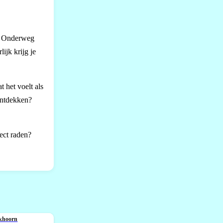
d. Onderweg
ijk krijg je
 het voelt als
ontdekken?
ect raden?
khoorn