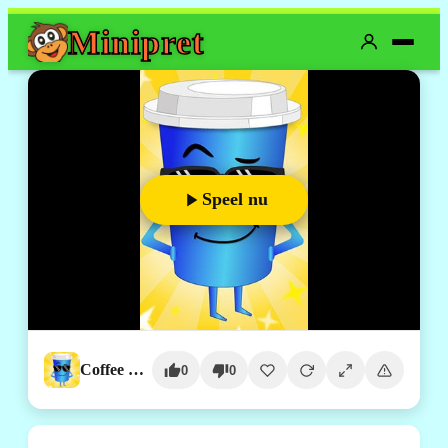
Mini
pret
Speel nu
Coffee Puzzle
0
0