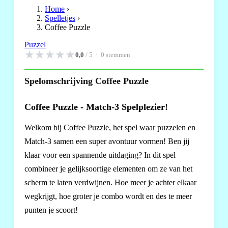
Home
›
Spelletjes
›
Coffee Puzzle
Puzzel
★
★
★
★
★
0,0
/ 5 ·
0
stemmen
Spelomschrijving Coffee Puzzle
Coffee Puzzle - Match-3 Spelplezier!
Welkom bij Coffee Puzzle, het spel waar puzzelen en
Match-3 samen een super avontuur vormen! Ben jij
klaar voor een spannende uitdaging? In dit spel
combineer je gelijksoortige elementen om ze van het
scherm te laten verdwijnen. Hoe meer je achter elkaar
wegkrijgt, hoe groter je combo wordt en des te meer
punten je scoort!