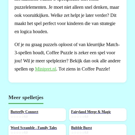
puzzelelementen. Je moet niet alleen snel denken, maar
ook vooruitkijken. Welke zet helpt je later verder? Dit
maakt het spel perfect voor kinderen die van strategie
en logica houden.
Of je nu graag puzzels oploost of van kleurrijke Match-
3-spellen houdt, Coffee Puzzle is zeker een spel voor
jou! Wil je meer spelplezier? Bekijk dan ook alle andere
spellen op
Minipret.nl
. Tot ziens in Coffee Puzzle!
Meer spelletjes
Butterfly Connect
Fairyland Merge & Magic
NIEUW
NIEUW
☆☆☆☆☆
0,0
☆☆☆☆☆
0,0
Word Scramble - Family Tales
Bubble Burst
NIEUW
NIEUW
☆☆☆☆☆
0,0
☆☆☆☆☆
0,0