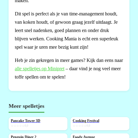
maken.
Dit spel is perfect als je van time-management houdt,
van koken houdt, of gewoon graag jezelf uitdaagt. Je
leert snel nadenken, goed plannen en onder druk
blijven werken. Cooking Mania is echt een superleuk
spel waar je uren mee bezig kunt zijn!
Heb je zin gekregen in meer games? Kijk dan eens naar
alle spelletjes op Minipret
– daar vind je nog veel meer
toffe spellen om te spelen!
Meer spelletjes
Pancake Tower 3D
Cooking Festival
NIEUW
NIEUW
☆☆☆☆☆
0,0
☆☆☆☆☆
0,0
Penguin Diner 2
Foody Avenue
NIEUW
NIEUW