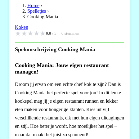
Home
›
Spelletjes
›
Cooking Mania
Koken
★
★
★
★
★
0,0
/ 5 ·
0
stemmen
Spelomschrijving Cooking Mania
Cooking Mania: Jouw eigen restaurant
managen!
Droom jij ervan om een echte chef-kok te zijn? Dan is
Cooking Mania het perfecte spel voor jou! In dit leuke
kookspel mag jij je eigen restaurant runnen en lekker
eten maken voor hongerige klanten. Kies uit vijf
verschillende restaurants, elk met hun eigen uitdagingen
en stijl. Hoe beter je wordt, hoe moeilijker het spel –
maar dat maakt het juist zo spannend!