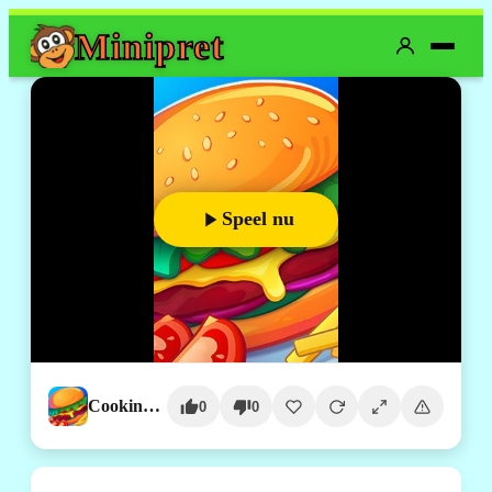
Mini
pret
Speel nu
Cooking Mania
0
0