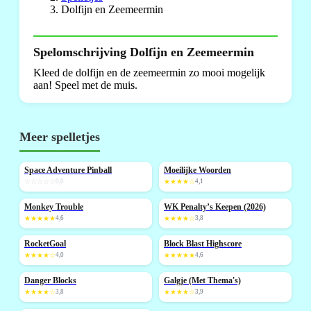
Dolfijn en Zeemeermin
Spelomschrijving Dolfijn en Zeemeermin
Kleed de dolfijn en de zeemeermin zo mooi mogelijk
aan! Speel met de muis.
Meer spelletjes
Space Adventure Pinball
Moeilijke Woorden
NIEUW
☆☆☆☆☆
0,0
★★★★☆
4,1
Monkey Trouble
WK Penalty’s Keepen (2026)
NIEUW
NIEUW
★★★★★
4,6
★★★★☆
3,8
RocketGoal
Block Blast Highscore
NIEUW
NIEUW
★★★★☆
4,0
★★★★★
4,6
Danger Blocks
Galgje (Met Thema's)
★★★★☆
3,8
★★★★☆
3,9