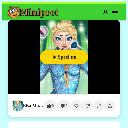
Mini
pret
Speel nu
Elsa Makeover
0
2