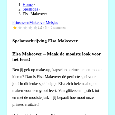
Home
›
Spelletjes
›
Elsa Makeover
Prinsessen
Makeover
Meisjes
★
★
★
★
★
1,0
/ 5 ·
2
stemmen
Spelomschrijving Elsa Makeover
Elsa Makeover – Maak de mooiste look voor
het feest!
Ben jij gek op make-up, kapsel experimenten en mooie
kleren? Dan is Elsa Makeover dé perfecte spel voor
jou! In dit leuke spel help je Elsa zich helemaal op te
maken voor een groot feest. Van glitters en lipstick tot
en met de mooiste jurk – jij bepaalt hoe mooi onze
prinses eruitziet!