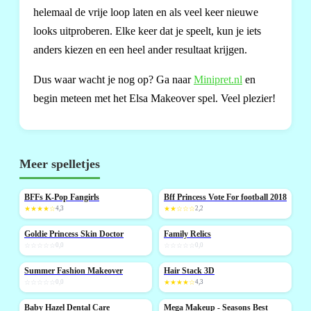
helemaal de vrije loop laten en als veel keer nieuwe
looks uitproberen. Elke keer dat je speelt, kun je iets
anders kiezen en een heel ander resultaat krijgen.
Dus waar wacht je nog op? Ga naar
Minipret.nl
en
begin meteen met het Elsa Makeover spel. Veel plezier!
Meer spelletjes
BFFs K-Pop Fangirls
Bff Princess Vote For football 2018
NIEUW
NIEUW
★★★★☆
4,3
★★☆☆☆
2,2
Goldie Princess Skin Doctor
Family Relics
NIEUW
NIEUW
☆☆☆☆☆
0,0
☆☆☆☆☆
0,0
Summer Fashion Makeover
Hair Stack 3D
NIEUW
NIEUW
☆☆☆☆☆
0,0
★★★★☆
4,3
Baby Hazel Dental Care
Mega Makeup - Seasons Best
NIEUW
NIEUW