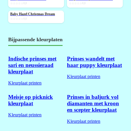
☆☆☆☆☆
0,0
☆☆☆☆☆
0,0
Baby Hazel Christmas Dream
NIEUW
☆☆☆☆☆
0,0
Bijpassende kleurplaten
Indische prinses met
Prinses wandelt met
sari en neussieraad
haar puppy kleurplaat
kleurplaat
Kleurplaat printen
Kleurplaat printen
Meisje op picknick
Prinses in baljurk vol
kleurplaat
diamanten met kroon
en scepter kleurplaat
Kleurplaat printen
Kleurplaat printen