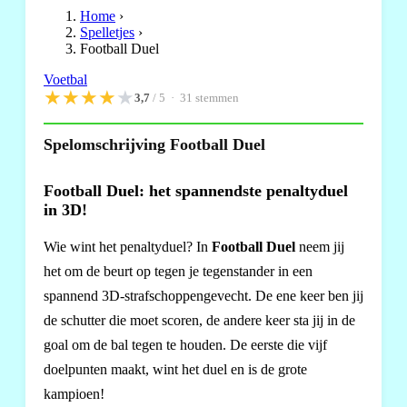
Home
›
Spelletjes
›
Football Duel
Voetbal
★
★
★
★
★
3,7
/ 5 ·
31
stemmen
Spelomschrijving Football Duel
Football Duel: het spannendste penaltyduel
in 3D!
Wie wint het penaltyduel? In
Football Duel
neem jij
het om de beurt op tegen je tegenstander in een
spannend 3D-strafschoppengevecht. De ene keer ben jij
de schutter die moet scoren, de andere keer sta jij in de
goal om de bal tegen te houden. De eerste die vijf
doelpunten maakt, wint het duel en is de grote
kampioen!