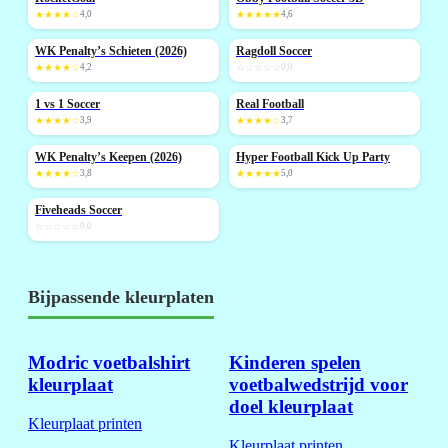
NIEUW
NIEUW
★★★★☆
4,0
★★★★★
4,6
WK Penalty’s Schieten (2026)
Ragdoll Soccer
NIEUW
NIEUW
★★★★☆
4,2
☆☆☆☆☆
0,0
1 vs 1 Soccer
Real Football
NIEUW
NIEUW
★★★★☆
3,9
★★★★☆
3,7
WK Penalty’s Keepen (2026)
Hyper Football Kick Up Party
NIEUW
NIEUW
★★★★☆
3,8
★★★★★
5,0
Fiveheads Soccer
NIEUW
☆☆☆☆☆
0,0
Bijpassende kleurplaten
Modric voetbalshirt
Kinderen spelen
kleurplaat
voetbalwedstrijd voor
doel kleurplaat
Kleurplaat printen
Kleurplaat printen