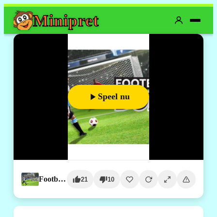
Mini
pret
Speel nu
Football Duel
21
10