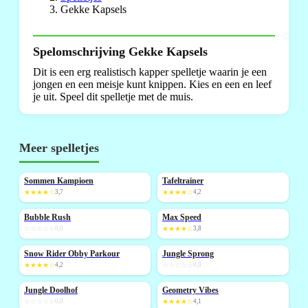
Gekke Kapsels
Spelomschrijving Gekke Kapsels
Dit is een erg realistisch kapper spelletje waarin je een
jongen en een meisje kunt knippen. Kies en een en leef
je uit. Speel dit spelletje met de muis.
Meer spelletjes
Sommen Kampioen
Tafeltrainer
NIEUW
★★★★☆
3,7
★★★★☆
4,2
Bubble Rush
Max Speed
NIEUW
NIEUW
☆☆☆☆☆
0,0
★★★★☆
3,8
Snow Rider Obby Parkour
Jungle Sprong
NIEUW
NIEUW
★★★★☆
4,2
☆☆☆☆☆
0,0
Jungle Doolhof
Geometry Vibes
NIEUW
NIEUW
☆☆☆☆☆
0,0
★★★★☆
4,1