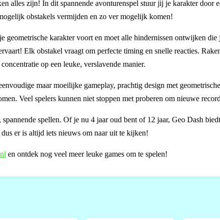
n alles zijn! In dit spannende avonturenspel stuur jij je karakter door 
l mogelijk obstakels vermijden en zo ver mogelijk komen!
e geometrische karakter voort en moet alle hindernissen ontwijken die 
ervaart! Elk obstakel vraagt om perfecte timing en snelle reacties. Rake
 concentratie op een leuke, verslavende manier.
eenvoudige maar moeilijke gameplay, prachtig design met geometrisch
 komen. Veel spelers kunnen niet stoppen met proberen om nieuwe record
e, spannende spellen. Of je nu 4 jaar oud bent of 12 jaar, Geo Dash bied
us er is altijd iets nieuws om naar uit te kijken!
.nl
en ontdek nog veel meer leuke games om te spelen!