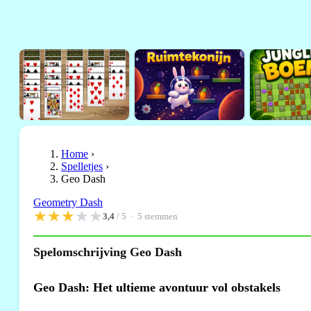
Home
›
Spelletjes
›
Geo Dash
Geometry Dash
★
★
★
★
★
3,4
/ 5 ·
5
stemmen
Spelomschrijving Geo Dash
Geo Dash: Het ultieme avontuur vol obstakels