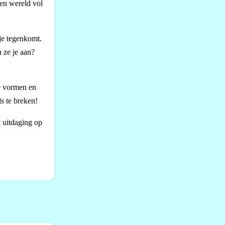
een wereld vol
je tegenkomt.
n ze je aan?
e vormen en
s te breken!
t uitdaging op