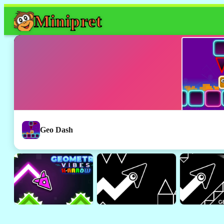
Mini
pret
Geo Dash