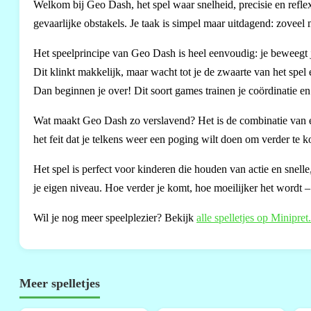
Welkom bij Geo Dash, het spel waar snelheid, precisie en reflexe
gevaarlijke obstakels. Je taak is simpel maar uitdagend: zovee
Het speelprincipe van Geo Dash is heel eenvoudig: je beweegt j
Dit klinkt makkelijk, maar wacht tot je de zwaarte van het spel 
Dan beginnen je over! Dit soort games trainen je coördinatie en
Wat maakt Geo Dash zo verslavend? Het is de combinatie van 
het feit dat je telkens weer een poging wilt doen om verder te
Het spel is perfect voor kinderen die houden van actie en snell
je eigen niveau. Hoe verder je komt, hoe moeilijker het wordt – d
Wil je nog meer speelplezier? Bekijk
alle spelletjes op Minipret
Meer spelletjes