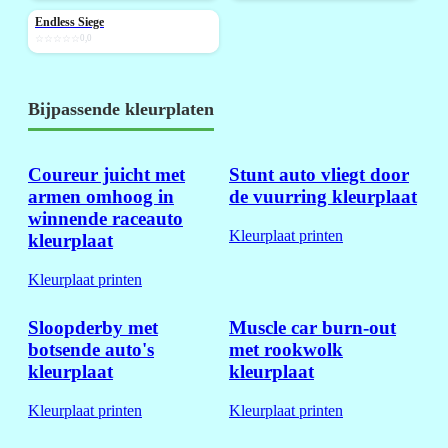
Endless Siege
NIEUW
☆☆☆☆☆
0,0
Bijpassende kleurplaten
Coureur juicht met
Stunt auto vliegt door
armen omhoog in
de vuurring kleurplaat
winnende raceauto
Kleurplaat printen
kleurplaat
Kleurplaat printen
Sloopderby met
Muscle car burn-out
botsende auto's
met rookwolk
kleurplaat
kleurplaat
Kleurplaat printen
Kleurplaat printen