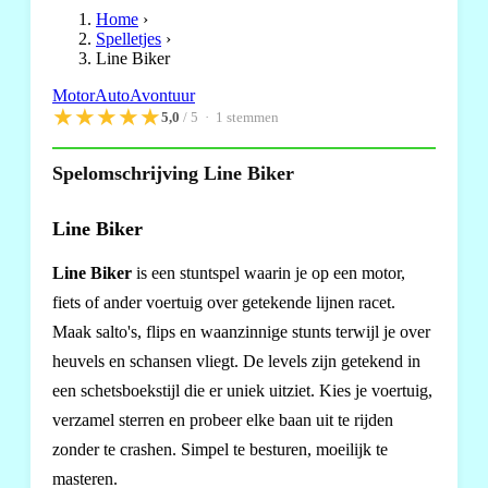
Home
›
Spelletjes
›
Line Biker
Motor
Auto
Avontuur
★
★
★
★
★
5,0
/ 5 ·
1
stemmen
Spelomschrijving Line Biker
Line Biker
Line Biker
is een stuntspel waarin je op een motor,
fiets of ander voertuig over getekende lijnen racet.
Maak salto's, flips en waanzinnige stunts terwijl je over
heuvels en schansen vliegt. De levels zijn getekend in
een schetsboekstijl die er uniek uitziet. Kies je voertuig,
verzamel sterren en probeer elke baan uit te rijden
zonder te crashen. Simpel te besturen, moeilijk te
masteren.