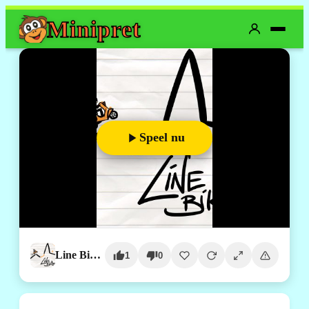
Mini
pret
Speel nu
Line Biker
1
0