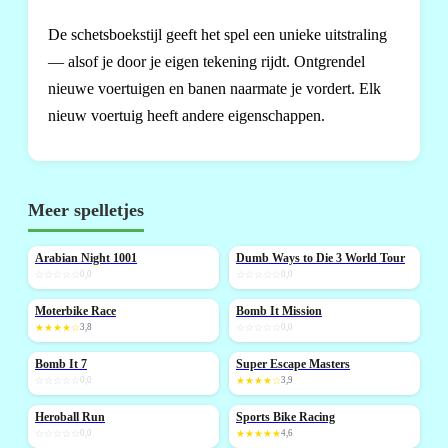
De schetsboekstijl geeft het spel een unieke uitstraling
— alsof je door je eigen tekening rijdt. Ontgrendel
nieuwe voertuigen en banen naarmate je vordert. Elk
nieuw voertuig heeft andere eigenschappen.
Meer spelletjes
Arabian Night 1001
Dumb Ways to Die 3 World Tour
NIEUW
NIEUW
☆☆☆☆☆
0,0
☆☆☆☆☆
0,0
Moterbike Race
Bomb It Mission
NIEUW
★★★★☆
3,8
☆☆☆☆☆
0,0
Bomb It 7
Super Escape Masters
NIEUW
☆☆☆☆☆
0,0
★★★★☆
3,9
Heroball Run
Sports Bike Racing
NIEUW
NIEUW
☆☆☆☆☆
0,0
★★★★★
4,6