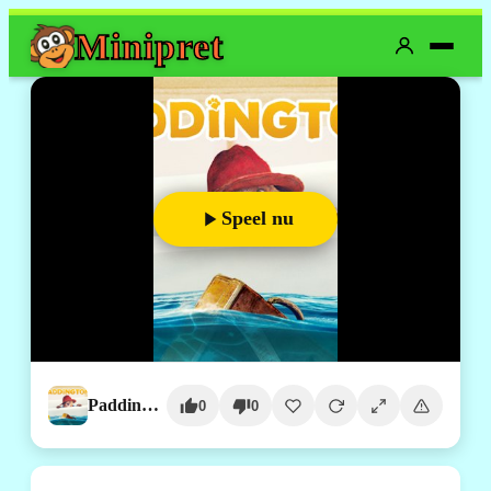
Mini
pret
Speel nu
Paddington
0
0