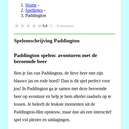
Home
›
Spelletjes
›
Paddington
★
★
★
★
★
0,0
/ 5 ·
0
stemmen
Spelomschrijving Paddington
Paddington spelen: avonturen met de
beroemde beer
Ben je fan van Paddington, de lieve beer met zijn
blauwe jas en rode hoed? Dan is dit spel perfect voor
jou! In Paddington ga je samen met deze beroemde
beer op avontuur en help je hem allerlei raadsels op te
lossen. Je beleeft de leukste momenten uit de
Paddington-film opnieuw, maar dan als een interactief
spel vol plezier en uitdagingen.