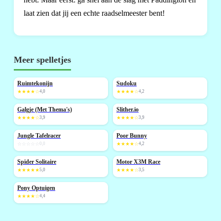
laat zien dat jij een echte raadselmeester bent!
Meer spelletjes
Ruimtekonijn
Sudoku
NIEUW
NIEUW
★★★★☆
4,0
★★★★☆
4,2
Galgje (Met Thema's)
Slither.io
★★★★☆
3,9
★★★★☆
3,9
Jungle Tafelracer
Poor Bunny
NIEUW
NIEUW
☆☆☆☆☆
0,0
★★★★☆
4,2
Spider Solitaire
Motor X3M Race
NIEUW
★★★★★
5,0
★★★★☆
3,5
Pony Optuigen
★★★★☆
4,4