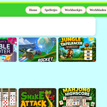
Home
Spelletjes
Werkboekjes
Werkbladen
elaas niet meer
Adobe Flash wordt niet meer
sinds 31 december 2020.