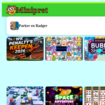
Mini
pret
Dit spel werkt h
Dit was een
Flash
-spelletje. 
Parker en Badger
ondersteund door browsers 