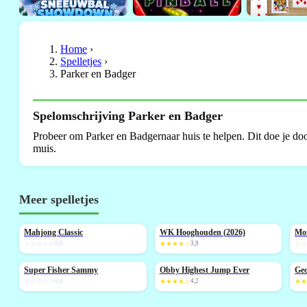
Home
›
Spelletjes
›
Parker en Badger
Spelomschrijving Parker en Badger
Probeer om Parker en Badgernaar huis te helpen. Dit doe je do
muis.
Meer spelletjes
Mahjong Classic
WK Hooghouden (2026)
Mo
NIEUW
NIEUW
N
☆☆☆☆☆
0,0
★★★★☆
3,9
☆
Super Fisher Sammy
Obby Highest Jump Ever
Geo
NIEUW
NIEUW
N
☆☆☆☆☆
0,0
★★★★☆
4,2
★