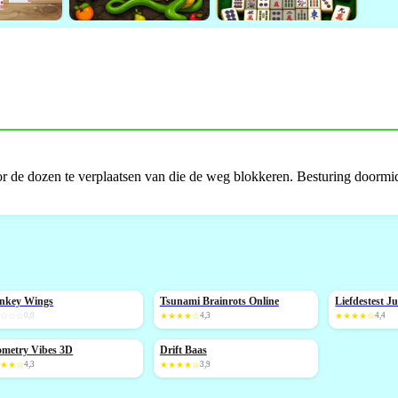
or de dozen te verplaatsen van die de weg blokkeren. Besturing doormi
nkey Wings
Tsunami Brainrots Online
Liefdestest J
IEUW
NIEUW
NIEUW
☆☆☆☆
0,0
★★★★☆
4,3
★★★★☆
4,4
metry Vibes 3D
Drift Baas
IEUW
★★★☆
4,3
★★★★☆
3,9