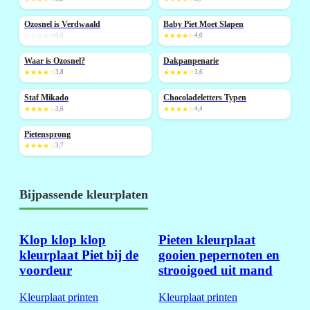
Ozosnel is Verdwaald
Baby Piet Moet Slapen
NIEUW
☆☆☆☆☆
0,0
★★★★☆
4,0
Waar is Ozosnel?
Dakpanpenarie
★★★★☆
3,8
★★★★☆
3,6
Staf Mikado
Chocoladeletters Typen
★★★★☆
3,6
★★★★☆
4,4
Pietensprong
★★★★☆
3,7
Bijpassende kleurplaten
Klop klop klop
Pieten kleurplaat
kleurplaat Piet bij de
gooien pepernoten en
voordeur
strooigoed uit mand
Kleurplaat printen
Kleurplaat printen