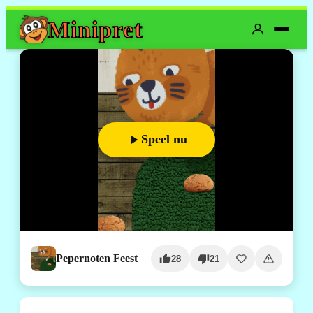
Mini
pret
Speel nu
Pepernoten Feest
28
21