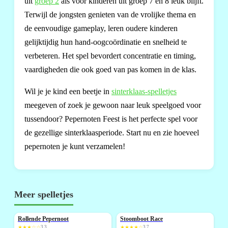
uit
groep 2
als voor kinderen uit groep 7 en 8 leuk blijft.
Terwijl de jongsten genieten van de vrolijke thema en
de eenvoudige gameplay, leren oudere kinderen
gelijktijdig hun hand-oogcoördinatie en snelheid te
verbeteren. Het spel bevordert concentratie en timing,
vaardigheden die ook goed van pas komen in de klas.
Wil je je kind een beetje in
sinterklaas-spelletjes
meegeven of zoek je gewoon naar leuk speelgoed voor
tussendoor? Pepernoten Feest is het perfecte spel voor
de gezellige sinterklaasperiode. Start nu en zie hoeveel
pepernoten je kunt verzamelen!
Meer spelletjes
Rollende Pepernoot
Stoomboot Race
★★★☆☆
3,3
★★★★☆
3,7