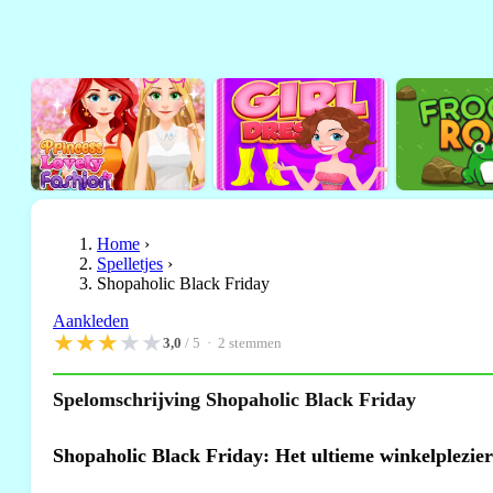
Home
›
Spelletjes
›
Shopaholic Black Friday
Aankleden
★
★
★
★
★
3,0
/ 5 ·
2
stemmen
Spelomschrijving Shopaholic Black Friday
Shopaholic Black Friday: Het ultieme winkelplezier