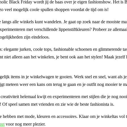
ic Black Friday wordt jij de baas over je eigen fashionshow. Het is B
 zo veel mogelijk coole spullen shoppen voordat de tijd om is!
je langs alle winkels kunt wandelen. Je gaat op zoek naar de mooiste ma
experimenteren met verschillende lippenstiftkleuren? Probeer ze allemaal
gelijkheden zijn eindeloos.
ms: elegante jurken, coole tops, fashionable schoenen en glimmerende ta
ent niet alleen aan het winkelen, je bent ook aan het stylen! Maak jezelf
gelijk items in je winkelwagen te gooien. Werk snel en snel, want als je 
ijgt meteen weer een kans om terug te gaan en je outfit nog mooier te 
creativiteit helemaal kwijt en experimenteren met stijlen die je nog nooi
 Of speel samen met vrienden en zie wie de beste fashionista is.
te hebben met mode, kleuren en accessoires. Klaar om je winkeltas vol
ret
voor nog meer plezier.