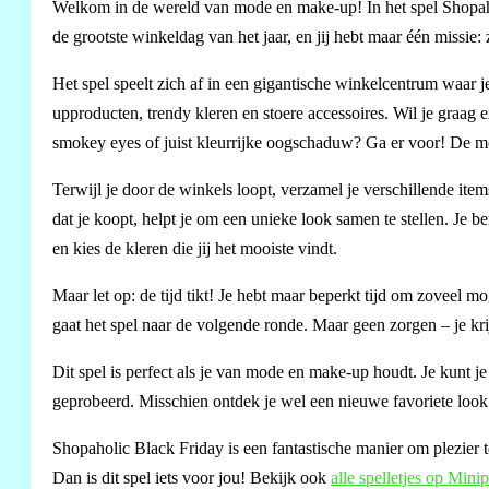
Welkom in de wereld van mode en make-up! In het spel Shopahol
de grootste winkeldag van het jaar, en jij hebt maar één missie:
Het spel speelt zich af in een gigantische winkelcentrum waar 
upproducten, trendy kleren en stoere accessoires. Wil je graag 
smokey eyes of juist kleurrijke oogschaduw? Ga er voor! De mo
Terwijl je door de winkels loopt, verzamel je verschillende ite
dat je koopt, helpt je om een unieke look samen te stellen. Je b
en kies de kleren die jij het mooiste vindt.
Maar let op: de tijd tikt! Je hebt maar beperkt tijd om zoveel mo
gaat het spel naar de volgende ronde. Maar geen zorgen – je kr
Dit spel is perfect als je van mode en make-up houdt. Je kunt je 
geprobeerd. Misschien ontdek je wel een nieuwe favoriete look!
Shopaholic Black Friday is een fantastische manier om plezier 
Dan is dit spel iets voor jou! Bekijk ook
alle spelletjes op Minip