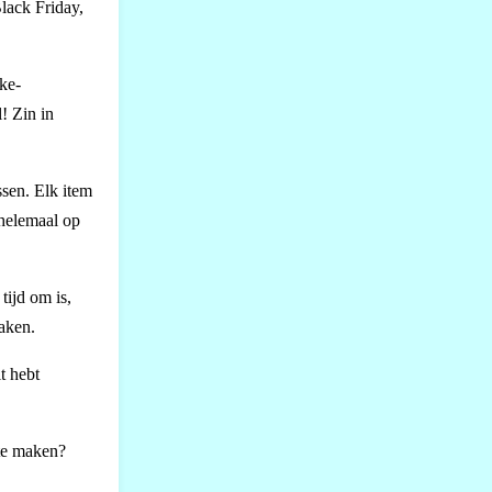
lack Friday,
ke-
! Zin in
ssen. Elk item
 helemaal op
tijd om is,
maken.
t hebt
 te maken?