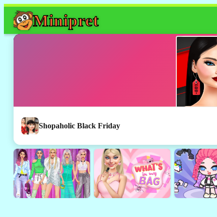
Mini
pret
Shopaholic Black Friday