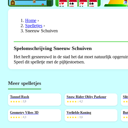
Home
›
Spelletjes
›
Sneeuw Schuiven
Spelomschrijving Sneeuw Schuiven
Het heeft gesneeuwd in de stad het dat moet natuurlijk opgeru
Speel dit spelletje met de pijltjestoetsen.
Meer spelletjes
Tunnel Rush
Snow Rider Obby Parkour
Sli
NIEUW
NIEUW
★★★★☆
3,9
★★★★☆
4,2
★
Geometry Vibes 3D
Verliefde Koning
But
NIEUW
N
★★★★☆
4,3
★★★★☆
3,6
★