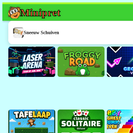
Mini
pret
Dit spel werkt h
Dit was een
Flash
-spelletje. 
Sneeuw Schuiven
ondersteund door browsers 