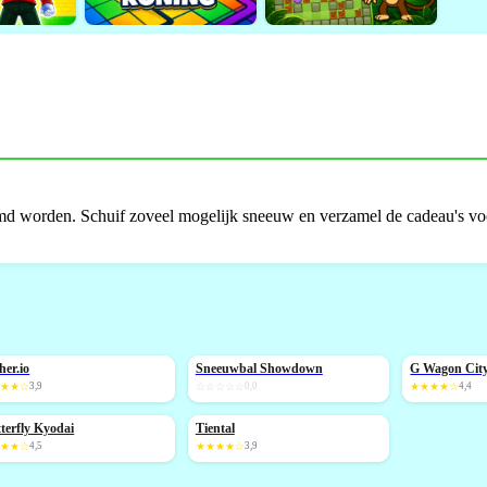
imd worden. Schuif zoveel mogelijk sneeuw en verzamel de cadeau's voor
ther.io
Sneeuwbal Showdown
G Wagon City
NIEUW
NIEUW
★★★☆
3,9
☆☆☆☆☆
0,0
★★★★☆
4,4
terfly Kyodai
Tiental
IEUW
NIEUW
★★★☆
4,5
★★★★☆
3,9