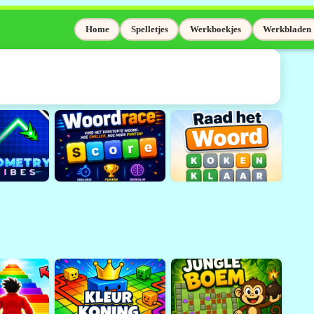
Home
Spelletjes
Werkboekjes
Werkbladen
elaas niet meer
Adobe Flash wordt niet meer
sinds 31 december 2020.