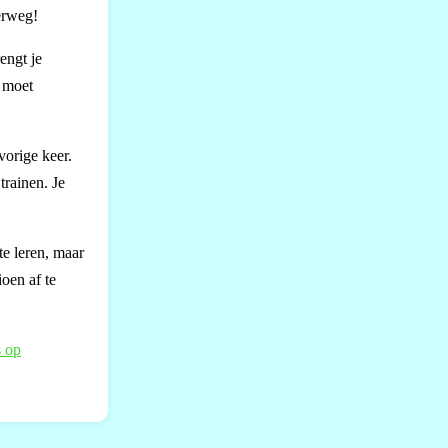
derweg!
engt je
d moet
vorige keer.
trainen. Je
te leren, maar
ioen af te
s op