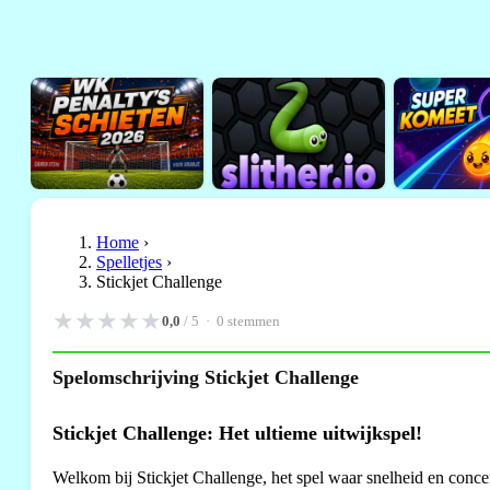
Home
›
Spelletjes
›
Stickjet Challenge
★
★
★
★
★
0,0
/ 5 ·
0
stemmen
Spelomschrijving Stickjet Challenge
Stickjet Challenge: Het ultieme uitwijkspel!
Welkom bij Stickjet Challenge, het spel waar snelheid en concen