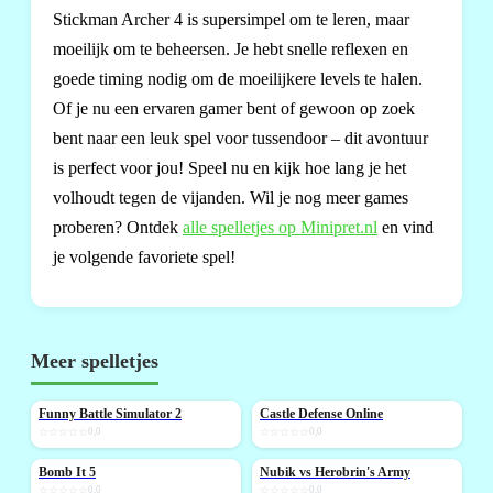
Stickman Archer 4 is supersimpel om te leren, maar
moeilijk om te beheersen. Je hebt snelle reflexen en
goede timing nodig om de moeilijkere levels te halen.
Of je nu een ervaren gamer bent of gewoon op zoek
bent naar een leuk spel voor tussendoor – dit avontuur
is perfect voor jou! Speel nu en kijk hoe lang je het
volhoudt tegen de vijanden. Wil je nog meer games
proberen? Ontdek
alle spelletjes op Minipret.nl
en vind
je volgende favoriete spel!
Meer spelletjes
Funny Battle Simulator 2
Castle Defense Online
NIEUW
NIEUW
☆☆☆☆☆
0,0
☆☆☆☆☆
0,0
Bomb It 5
Nubik vs Herobrin's Army
NIEUW
NIEUW
☆☆☆☆☆
0,0
☆☆☆☆☆
0,0