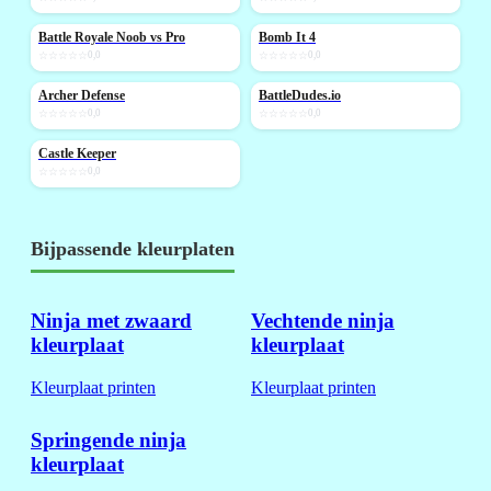
Battle Royale Noob vs Pro
Bomb It 4
NIEUW
NIEUW
☆☆☆☆☆
0,0
☆☆☆☆☆
0,0
Archer Defense
BattleDudes.io
NIEUW
NIEUW
☆☆☆☆☆
0,0
☆☆☆☆☆
0,0
Castle Keeper
NIEUW
☆☆☆☆☆
0,0
Bijpassende kleurplaten
Ninja met zwaard
Vechtende ninja
kleurplaat
kleurplaat
Kleurplaat printen
Kleurplaat printen
Springende ninja
kleurplaat