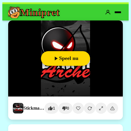
Mini
pret
Speel nu
Stickman Archer 4
1
0