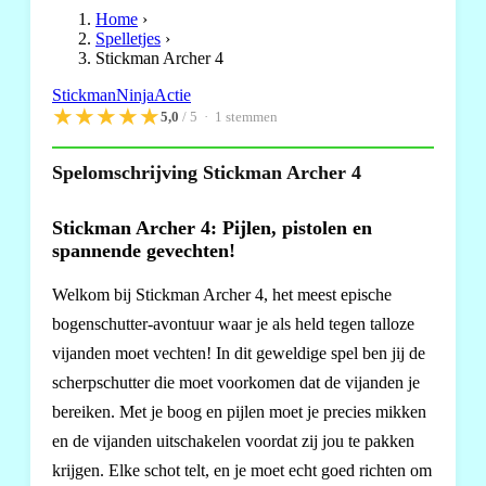
Home
›
Spelletjes
›
Stickman Archer 4
Stickman
Ninja
Actie
★
★
★
★
★
5,0
/ 5 ·
1
stemmen
Spelomschrijving Stickman Archer 4
Stickman Archer 4: Pijlen, pistolen en
spannende gevechten!
Welkom bij Stickman Archer 4, het meest epische
bogenschutter-avontuur waar je als held tegen talloze
vijanden moet vechten! In dit geweldige spel ben jij de
scherpschutter die moet voorkomen dat de vijanden je
bereiken. Met je boog en pijlen moet je precies mikken
en de vijanden uitschakelen voordat zij jou te pakken
krijgen. Elke schot telt, en je moet echt goed richten om