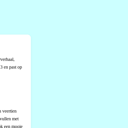
rverhaal,
3 en past op
.
 veertien
nvullen met
ook een mooie