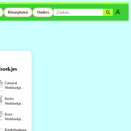
Kleurplaten
Ouders
boekjes
Carnaval
Werkboekje
Groep 3
Herfst
Werkboekje
Groep 3
Kerst
Werkboekje
Groep 3
Kinderboekenweek