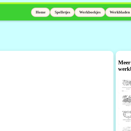
Home
Spelletjes
Werkboekjes
Werkbladen
Meer
werk