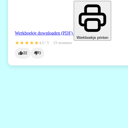
Werkboekje downloaden (PDF)
Werkboekje printen
★★★★★
4,5
/ 5 ·
25
stemmen
22
3