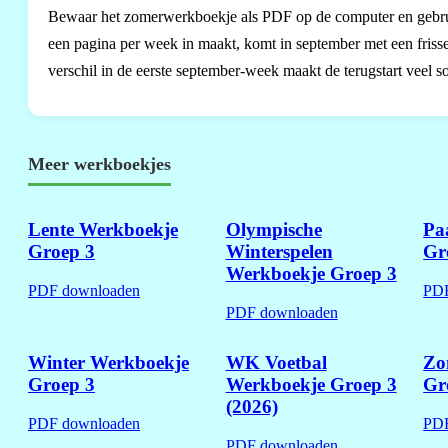
Bewaar het zomerwerkboekje als PDF op de computer en gebruik 
een pagina per week in maakt, komt in september met een frisse
verschil in de eerste september-week maakt de terugstart veel so
Meer werkboekjes
Lente Werkboekje
Olympische
Pa
Groep 3
Winterspelen
Gr
Werkboekje Groep 3
PDF downloaden
PDF
PDF downloaden
Winter Werkboekje
WK Voetbal
Zo
Groep 3
Werkboekje Groep 3
Gr
(2026)
PDF downloaden
PDF
PDF downloaden