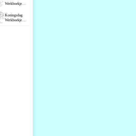
Werkboekje
Groe...
Koningsdag
Werkboekje
Groep 3