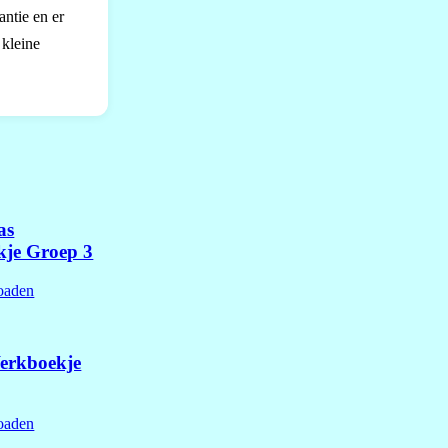
ntie en er
 kleine
as
je Groep 3
oaden
erkboekje
oaden