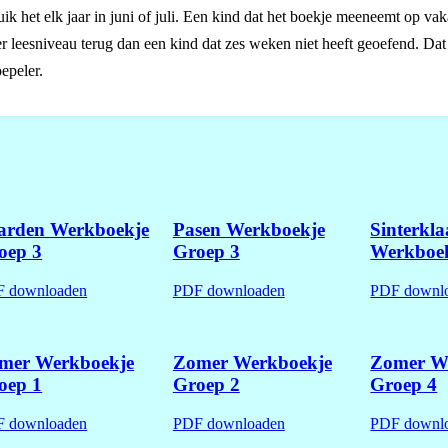
het elk jaar in juni of juli. Een kind dat het boekje meeneemt op vaka
r leesniveau terug dan een kind dat zes weken niet heeft geoefend. Dat
epeler.
arden Werkboekje
Pasen Werkboekje
Sinterkla
oep 3
Groep 3
Werkboek
 downloaden
PDF downloaden
PDF downl
mer Werkboekje
Zomer Werkboekje
Zomer W
oep 1
Groep 2
Groep 4
 downloaden
PDF downloaden
PDF downl