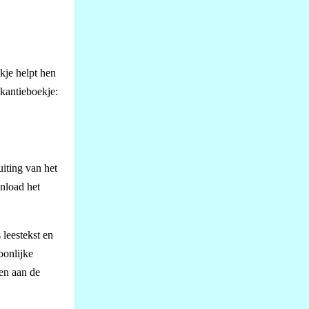
kje helpt hen
akantieboekje:
uiting van het
wnload het
leestekst en
oonlijke
nen aan de