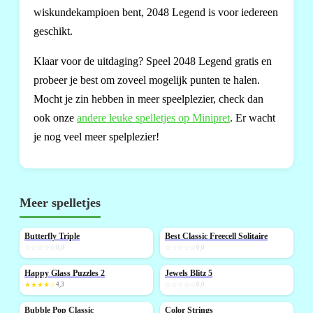
wiskundekampioen bent, 2048 Legend is voor iedereen
geschikt.
Klaar voor de uitdaging? Speel 2048 Legend gratis en
probeer je best om zoveel mogelijk punten te halen.
Mocht je zin hebben in meer speelplezier, check dan
ook onze
andere leuke spelletjes op Minipret
. Er wacht
je nog veel meer spelplezier!
Meer spelletjes
Butterfly Triple
Best Classic Freecell Solitaire
NIEUW
NIEUW
☆☆☆☆☆
0,0
☆☆☆☆☆
0,0
Happy Glass Puzzles 2
Jewels Blitz 5
NIEUW
NIEUW
★★★★☆
4,3
☆☆☆☆☆
0,0
Bubble Pop Classic
Color Strings
NIEUW
NIEUW