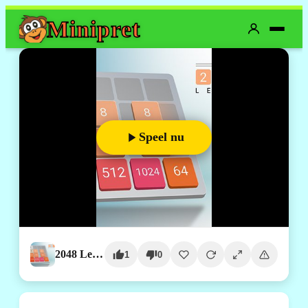
Mini
pret
Speel nu
2048 Legend
1
0