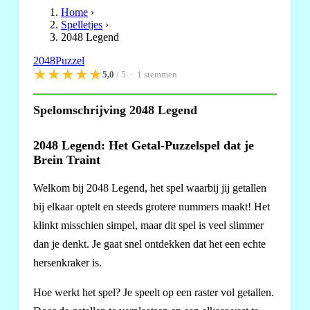
Home
›
Spelletjes
›
2048 Legend
2048
Puzzel
★
★
★
★
★
5,0
/ 5 ·
1
stemmen
Spelomschrijving 2048 Legend
2048 Legend: Het Getal-Puzzelspel dat je
Brein Traint
Welkom bij 2048 Legend, het spel waarbij jij getallen
bij elkaar optelt en steeds grotere nummers maakt! Het
klinkt misschien simpel, maar dit spel is veel slimmer
dan je denkt. Je gaat snel ontdekken dat het een echte
hersenkraker is.
Hoe werkt het spel? Je speelt op een raster vol getallen.