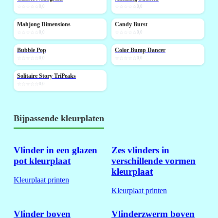
☆☆☆☆☆
0,0
☆☆☆☆☆
0,0
Mahjong Dimensions
Candy Burst
NIEUW
NIEUW
☆☆☆☆☆
0,0
☆☆☆☆☆
0,0
Bubble Pop
Color Bump Dancer
NIEUW
NIEUW
☆☆☆☆☆
0,0
☆☆☆☆☆
0,0
Solitaire Story TriPeaks
NIEUW
☆☆☆☆☆
0,0
Bijpassende kleurplaten
Vlinder in een glazen
Zes vlinders in
pot kleurplaat
verschillende vormen
kleurplaat
Kleurplaat printen
Kleurplaat printen
Vlinder boven
Vlinderzwerm boven