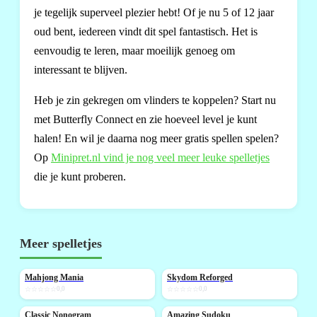
je tegelijk superveel plezier hebt! Of je nu 5 of 12 jaar
oud bent, iedereen vindt dit spel fantastisch. Het is
eenvoudig te leren, maar moeilijk genoeg om
interessant te blijven.
Heb je zin gekregen om vlinders te koppelen? Start nu
met Butterfly Connect en zie hoeveel level je kunt
halen! En wil je daarna nog meer gratis spellen spelen?
Op
Minipret.nl vind je nog veel meer leuke spelletjes
die je kunt proberen.
Meer spelletjes
Mahjong Mania
Skydom Reforged
NIEUW
NIEUW
☆☆☆☆☆
0,0
☆☆☆☆☆
0,0
Classic Nonogram
Amazing Sudoku
NIEUW
NIEUW