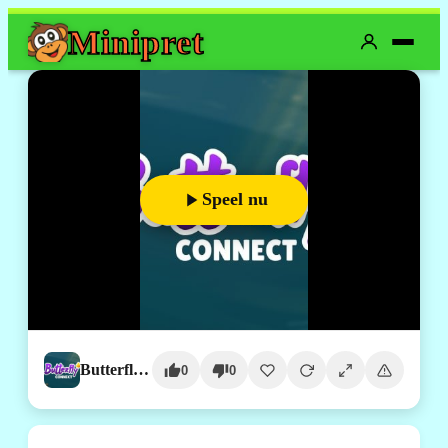
Mini
pret
Speel nu
Butterfly Connect
0
0