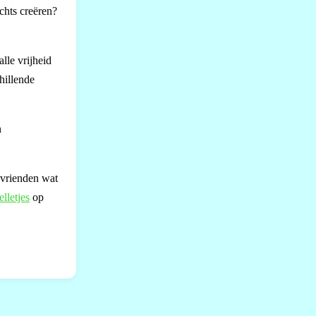
chts creëren?
alle vrijheid
hillende
n
e vrienden wat
lletjes
op