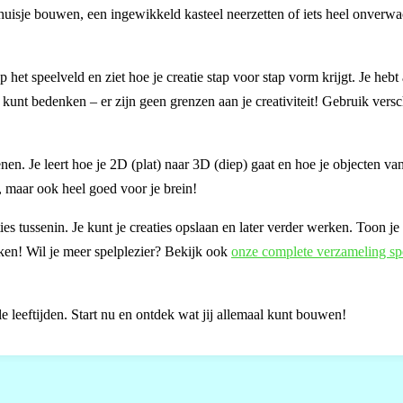
uisje bouwen, een ingewikkeld kasteel neerzetten of iets heel onverwa
p het speelveld en ziet hoe je creatie stap voor stap vorm krijgt. Je hebt 
r kunt bedenken – er zijn geen grenzen aan je creativiteit! Gebruik versc
en. Je leert hoe je 2D (plat) naar 3D (diep) gaat en hoe je objecten va
k, maar ook heel goed voor je brein!
es tussenin. Je kunt je creaties opslaan en later verder werken. Toon j
en! Wil je meer spelplezier? Bekijk ook
onze complete verzameling spe
le leeftijden. Start nu en ontdek wat jij allemaal kunt bouwen!