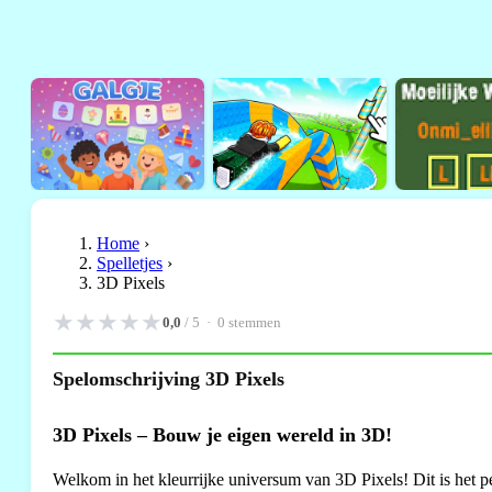
Home
›
Spelletjes
›
3D Pixels
★
★
★
★
★
0,0
/ 5 ·
0
stemmen
Spelomschrijving 3D Pixels
3D Pixels – Bouw je eigen wereld in 3D!
Welkom in het kleurrijke universum van 3D Pixels! Dit is het pe