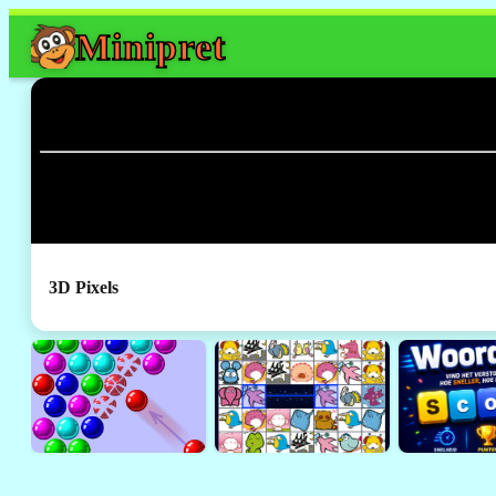
Mini
pret
3D Pixels