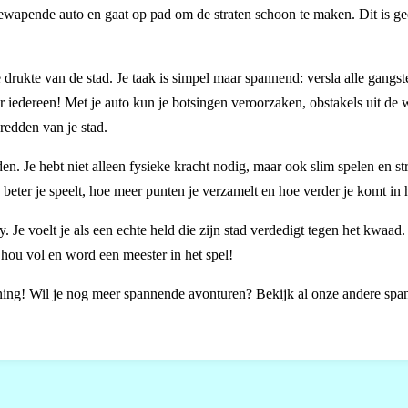
 gewapende auto en gaat op pad om de straten schoon te maken. Dit is g
rukte van de stad. Je taak is simpel maar spannend: versla alle gangst
oor iedereen! Met je auto kun je botsingen veroorzaken, obstakels uit de
 redden van je stad.
en. Je hebt niet alleen fysieke kracht nodig, maar ook slim spelen en st
 beter je speelt, hoe meer punten je verzamelt en hoe verder je komt in h
e voelt je als een echte held die zijn stad verdedigt tegen het kwaad. 
 hou vol en word een meester in het spel!
ning! Wil je nog meer spannende avonturen? Bekijk al onze andere sp