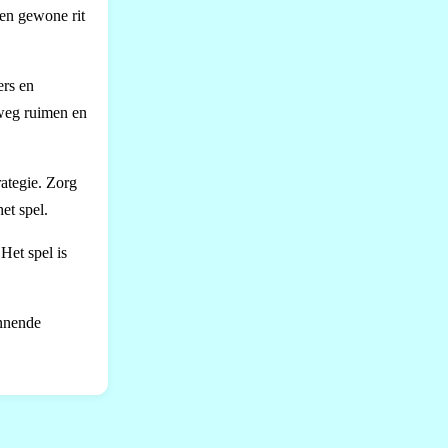
een gewone rit
ers en
 weg ruimen en
rategie. Zorg
et spel.
Het spel is
annende