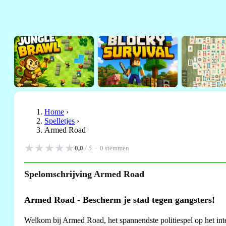
Home
›
Spelletjes
›
Armed Road
★
★
★
★
★
0,0
/ 5 ·
0
stemmen
Spelomschrijving Armed Road
Armed Road - Bescherm je stad tegen gangsters!
Welkom bij Armed Road, het spannendste politiespel op het inter