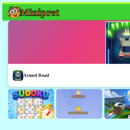
Mini
pret
Armed Road