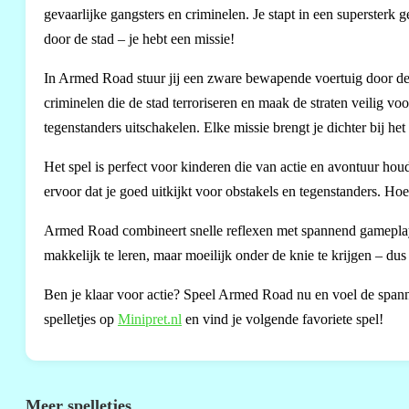
gevaarlijke gangsters en criminelen. Je stapt in een supersterk
door de stad – je hebt een missie!
In Armed Road stuur jij een zware bewapende voertuig door de d
criminelen die de stad terroriseren en maak de straten veilig v
tegenstanders uitschakelen. Elke missie brengt je dichter bij het
Het spel is perfect voor kinderen die van actie en avontuur houd
ervoor dat je goed uitkijkt voor obstakels en tegenstanders. Hoe
Armed Road combineert snelle reflexen met spannend gameplay. J
makkelijk te leren, maar moeilijk onder de knie te krijgen – dus
Ben je klaar voor actie? Speel Armed Road nu en voel de span
spelletjes op
Minipret.nl
en vind je volgende favoriete spel!
Meer spelletjes