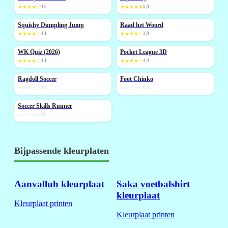
★★★★☆
4,5
★★★★★
5,0
Squishy Dumpling Jump
Raad het Woord
NIEUW
★★★★☆
4,1
★★★★☆
3,9
WK Quiz (2026)
Pocket League 3D
NIEUW
NIEUW
★★★★☆
4,1
★★★★☆
4,4
Ragdoll Soccer
Foot Chinko
NIEUW
NIEUW
☆☆☆☆☆
0,0
☆☆☆☆☆
0,0
Soccer Skills Runner
NIEUW
☆☆☆☆☆
0,0
Bijpassende kleurplaten
Aanvalluh kleurplaat
Saka voetbalshirt
kleurplaat
Kleurplaat printen
Kleurplaat printen