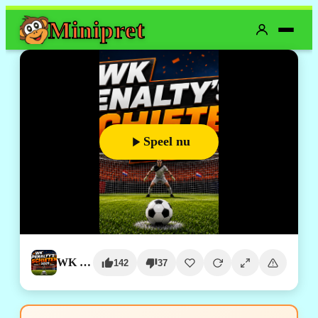
Mini
pret
Speel nu
WK Penalty’s Schieten (2026)
142
37