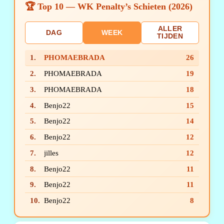
🏆 Top 10 — WK Penalty’s Schieten (2026)
ALLER
DAG
WEEK
TIJDEN
1.
PHOMAEBRADA
26
2.
PHOMAEBRADA
19
3.
PHOMAEBRADA
18
4.
Benjo22
15
5.
Benjo22
14
6.
Benjo22
12
7.
jilles
12
8.
Benjo22
11
9.
Benjo22
11
10.
Benjo22
8