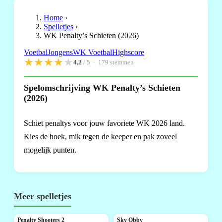
Home
›
Spelletjes
›
WK Penalty’s Schieten (2026)
Voetbal
Jongens
WK Voetbal
Highscore
★
★
★
★
★
4,2
/ 5 ·
179
stemmen
Spelomschrijving WK Penalty’s Schieten
(2026)
Schiet penaltys voor jouw favoriete WK 2026 land.
Kies de hoek, mik tegen de keeper en pak zoveel
mogelijk punten.
Meer spelletjes
Penalty Shooters 2
Sky Obby
NIEUW
NIEUW