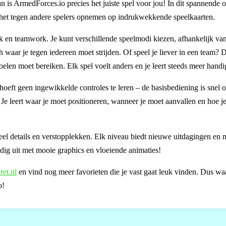
an is ArmedForces.io precies het juiste spel voor jou! In dit spannende 
je het tegen andere spelers opnemen op indrukwekkende speelkaarten.
ek en teamwork. Je kunt verschillende speelmodi kiezen, afhankelijk van 
 waar je tegen iedereen moet strijden. Of speel je liever in een team? 
elen moet bereiken. Elk spel voelt anders en je leert steeds meer hand
hoeft geen ingewikkelde controles te leren – de basisbediening is snel 
. Je leert waar je moet positioneren, wanneer je moet aanvallen en hoe je
eel details en verstopplekken. Elk niveau biedt nieuwe uitdagingen en
eldig uit met mooie graphics en vloeiende animaties!
ret.nl
en vind nog meer favorieten die je vast gaat leuk vinden. Dus wa
o!