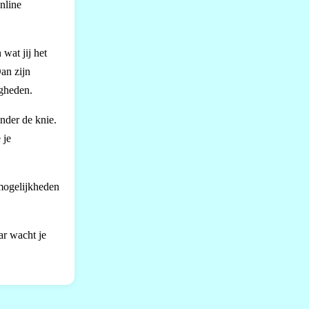
online
wat jij het
Dan zijn
igheden.
onder de knie.
 je
 mogelijkheden
ar wacht je