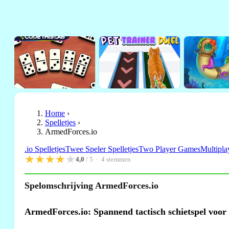
Home
›
Spelletjes
›
ArmedForces.io
.io Spelletjes
Twee Speler Spelletjes
Two Player Games
Multipla
★
★
★
★
★
4,0
/ 5 ·
4
stemmen
Spelomschrijving ArmedForces.io
ArmedForces.io: Spannend tactisch schietspel voor