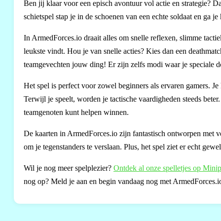
Ben jij klaar voor een episch avontuur vol actie en strategie? D
schietspel stap je in de schoenen van een echte soldaat en ga 
In ArmedForces.io draait alles om snelle reflexen, slimme tacti
leukste vindt. Hou je van snelle acties? Kies dan een deathmatch
teamgevechten jouw ding! Er zijn zelfs modi waar je speciale do
Het spel is perfect voor zowel beginners als ervaren gamers. Je 
Terwijl je speelt, worden je tactische vaardigheden steeds beter
teamgenoten kunt helpen winnen.
De kaarten in ArmedForces.io zijn fantastisch ontworpen met v
om je tegenstanders te verslaan. Plus, het spel ziet er echt gew
Wil je nog meer spelplezier?
Ontdek al onze spelletjes op Minip
nog op? Meld je aan en begin vandaag nog met ArmedForces.i