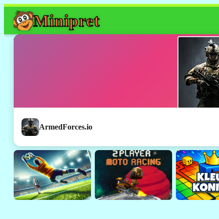
Mini
pret
ArmedForces.io