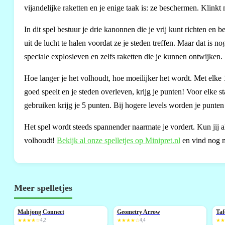
vijandelijke raketten en je enige taak is: ze beschermen. Klinkt
In dit spel bestuur je drie kanonnen die je vrij kunt richten en
uit de lucht te halen voordat ze je steden treffen. Maar dat is n
speciale explosieven en zelfs raketten die je kunnen ontwijken.
Hoe langer je het volhoudt, hoe moeilijker het wordt. Met elke 
goed speelt en je steden overleven, krijg je punten! Voor elke st
gebruiken krijg je 5 punten. Bij hogere levels worden je punte
Het spel wordt steeds spannender naarmate je vordert. Kun jij a
volhoudt!
Bekijk al onze spelletjes op Minipret.nl
en vind nog m
Meer spelletjes
Mahjong Connect
Geometry Arrow
Taf
NIEUW
NIEUW
★★★★☆
4,2
★★★★☆
4,4
★