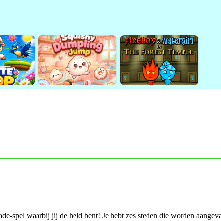
e-spel waarbij jij de held bent! Je hebt zes steden die worden aangeva