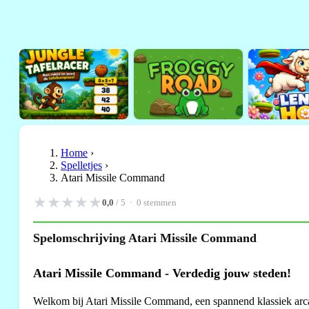
Home
›
Spelletjes
›
Atari Missile Command
★
★
★
★
★
0,0
/ 5 ·
0
stemmen
Spelomschrijving Atari Missile Command
Atari Missile Command - Verdedig jouw steden!
Welkom bij Atari Missile Command, een spannend klassiek arcad