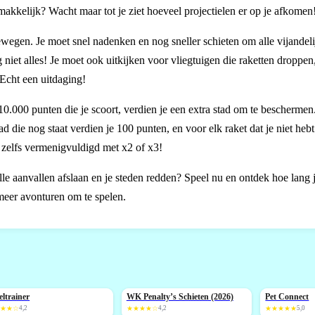
 makkelijk? Wacht maar tot je ziet hoeveel projectielen er op je afkomen
 bewegen. Je moet snel nadenken en nog sneller schieten om alle vijandeli
og niet alles! Je moet ook uitkijken voor vliegtuigen die raketten droppen
 Echt een uitdaging!
10.000 punten die je scoort, verdien je een extra stad om te beschermen.
ad die nog staat verdien je 100 punten, en voor elk raket dat je niet heb
n zelfs vermenigvuldigd met x2 of x3!
lle aanvallen afslaan en je steden redden? Speel nu en ontdek hoe lang j
eer avonturen om te spelen.
eltrainer
WK Penalty’s Schieten (2026)
Pet Connect
NIEUW
NIEUW
★★★☆
4,2
★★★★☆
4,2
★★★★★
5,0