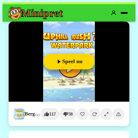
Mini
pret
Speel nu
Bergop Racen Waterpark
117
38