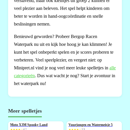
verslavend, maar ook kleintjes uit groep 2 kunnen er
veel plezier aan beleven. Het spel helpt kinderen om
beter te worden in hand-oogcoördinatie en snelle
beslissingen nemen.
Benieuwd geworden? Probeer Bergop Racen
Waterpark nu uit en kijk hoe hoog je kan klimmen! Je
kunt het spel onbeperkt spelen en je scores proberen te
verbeteren. Veel speelplezier, en vergeet niet: op
Minipret.nl vind je nog veel meer leuke spelletjes in
alle
categorieën
. Dus wat wacht je nog? Start je avontuur in
het waterpark nu!
Meer spelletjes
Moto X3M Spooky Land
Vuurjongen en Watermeisje 5
NIEUW
★★★★☆
4,2
★★★★☆
3,9