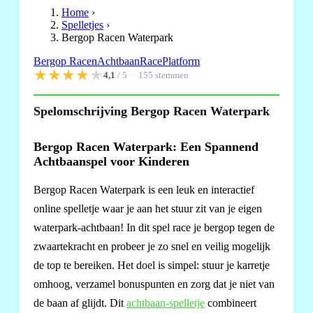
Home
›
Spelletjes
›
Bergop Racen Waterpark
Bergop Racen
Achtbaan
Race
Platform
★
★
★
★
★
4,1
/ 5 ·
155
stemmen
Spelomschrijving Bergop Racen Waterpark
Bergop Racen Waterpark: Een Spannend
Achtbaanspel voor Kinderen
Bergop Racen Waterpark is een leuk en interactief
online spelletje waar je aan het stuur zit van je eigen
waterpark-achtbaan! In dit spel race je bergop tegen de
zwaartekracht en probeer je zo snel en veilig mogelijk
de top te bereiken. Het doel is simpel: stuur je karretje
omhoog, verzamel bonuspunten en zorg dat je niet van
de baan af glijdt. Dit
achtbaan-spelletje
combineert