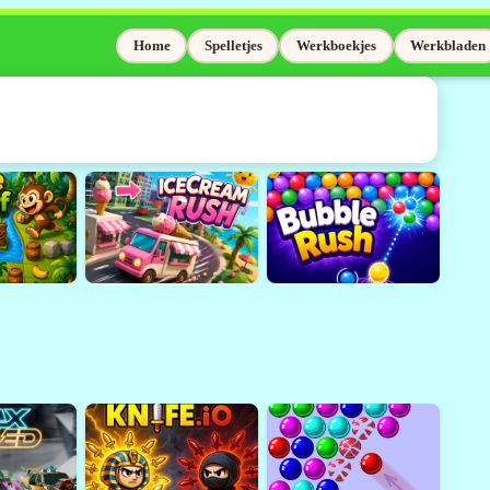
Home
Spelletjes
Werkboekjes
Werkbladen
elaas niet meer
Adobe Flash wordt niet meer
sinds 31 december 2020.