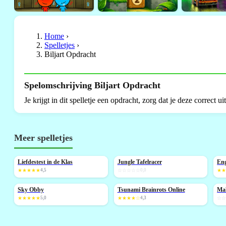
Home
›
Spelletjes
›
Biljart Opdracht
Spelomschrijving Biljart Opdracht
Je krijgt in dit spelletje een opdracht, zorg dat je deze correct u
Meer spelletjes
Liefdestest in de Klas
Jungle Tafelracer
Eng
NIEUW
NIEUW
★★★★★
4,5
☆☆☆☆☆
0,0
★
Sky Obby
Tsunami Brainrots Online
Mah
NIEUW
NIEUW
N
★★★★★
5,0
★★★★☆
4,3
☆