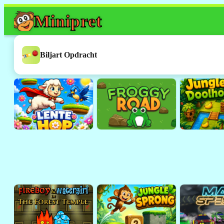
Mini
pret
Dit spel werkt h
Dit was een
Flash
-spelletje. 
Biljart Opdracht
ondersteund door browsers 