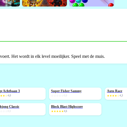
itvoert. Het wordt in elk level moeilijker. Speel met de muis.
e Achtbaan 3
Super Fisher Sammy
Auto Race
NIEUW
NIEUW
★★★☆
4,0
☆☆☆☆☆
0,0
★★★★☆
4,3
jong Classic
Block Blast Highscore
IEUW
NIEUW
☆☆☆☆
0,0
★★★★★
4,6