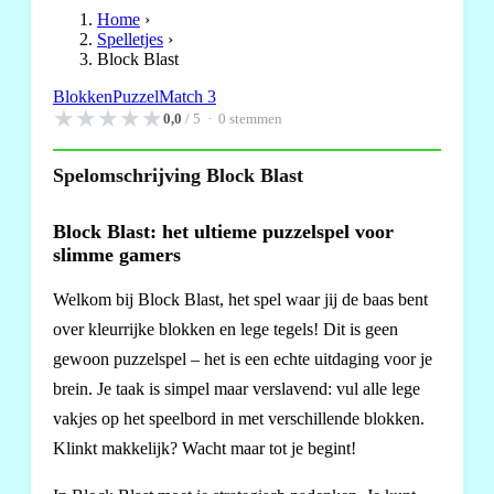
Home
›
Spelletjes
›
Block Blast
Blokken
Puzzel
Match 3
★
★
★
★
★
0,0
/ 5 ·
0
stemmen
Spelomschrijving Block Blast
Block Blast: het ultieme puzzelspel voor
slimme gamers
Welkom bij Block Blast, het spel waar jij de baas bent
over kleurrijke blokken en lege tegels! Dit is geen
gewoon puzzelspel – het is een echte uitdaging voor je
brein. Je taak is simpel maar verslavend: vul alle lege
vakjes op het speelbord in met verschillende blokken.
Klinkt makkelijk? Wacht maar tot je begint!