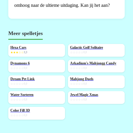
omhoog naar de ultieme uitdaging. Kan jij het aan?
Meer spelletjes
Hexa Cars
Galactic Golf Solitaire
NIEUW
NIEUW
★★★☆☆
3,3
☆☆☆☆☆
0,0
Dynamons 6
Arkadium's Mahjongg Candy
NIEUW
NIEUW
☆☆☆☆☆
0,0
☆☆☆☆☆
0,0
Dream Pet Link
Mahjong Duels
NIEUW
NIEUW
☆☆☆☆☆
0,0
☆☆☆☆☆
0,0
Water Sorteren
Jewel Magic Xmas
NIEUW
☆☆☆☆☆
0,0
☆☆☆☆☆
0,0
Color Fill 3D
NIEUW
☆☆☆☆☆
0,0