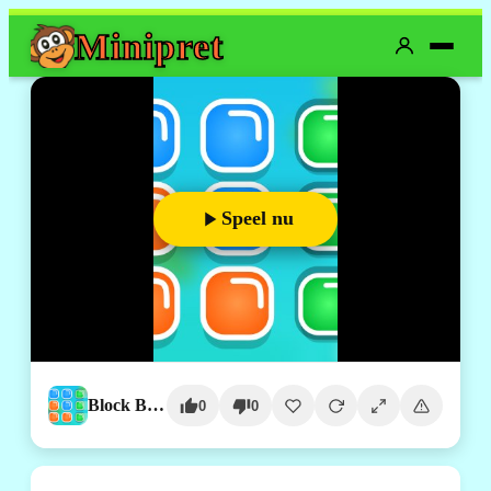
Mini
pret
Speel nu
Block Blast
0
0