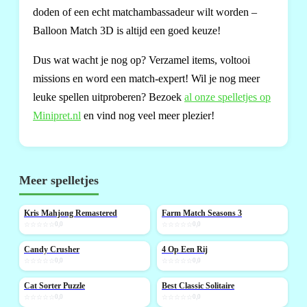
doden of een echt matchambassadeur wilt worden –
Balloon Match 3D is altijd een goed keuze!
Dus wat wacht je nog op? Verzamel items, voltooi
missions en word een match-expert! Wil je nog meer
leuke spellen uitproberen? Bezoek
al onze spelletjes op
Minipret.nl
en vind nog veel meer plezier!
Meer spelletjes
Kris Mahjong Remastered
Farm Match Seasons 3
NIEUW
NIEUW
☆☆☆☆☆
0,0
☆☆☆☆☆
0,0
Candy Crusher
4 Op Een Rij
NIEUW
☆☆☆☆☆
0,0
☆☆☆☆☆
0,0
Cat Sorter Puzzle
Best Classic Solitaire
NIEUW
NIEUW
☆☆☆☆☆
0,0
☆☆☆☆☆
0,0