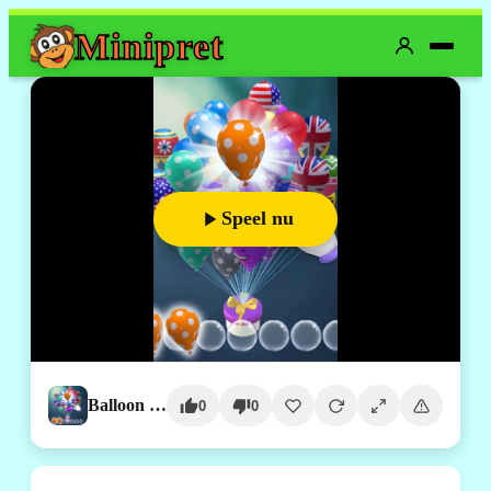
Mini
pret
Speel nu
Balloon Match 3D
0
0