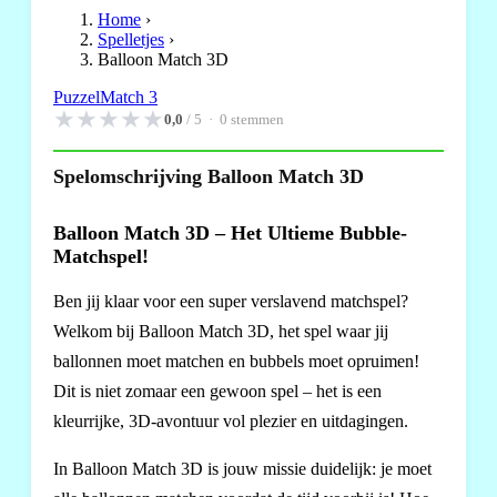
Home
›
Spelletjes
›
Balloon Match 3D
Puzzel
Match 3
★
★
★
★
★
0,0
/ 5 ·
0
stemmen
Spelomschrijving Balloon Match 3D
Balloon Match 3D – Het Ultieme Bubble-
Matchspel!
Ben jij klaar voor een super verslavend matchspel?
Welkom bij Balloon Match 3D, het spel waar jij
ballonnen moet matchen en bubbels moet opruimen!
Dit is niet zomaar een gewoon spel – het is een
kleurrijke, 3D-avontuur vol plezier en uitdagingen.
In Balloon Match 3D is jouw missie duidelijk: je moet