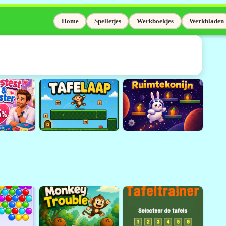
Home
Spelletjes
Werkboekjes
Werkbladen
elaas niet meer
Adobe Flash wordt niet meer
sinds 31 december 2020.