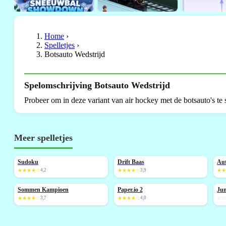
Home
›
Spelletjes
›
Botsauto Wedstrijd
Spelomschrijving Botsauto Wedstrijd
Probeer om in deze variant van air hockey met de botsauto's te s
Meer spelletjes
Sudoku
Drift Baas
Au
NIEUW
N
★★★★☆
4,2
★★★★☆
3,9
★
Sommen Kampioen
Paper.io 2
Jun
NIEUW
N
★★★★☆
3,7
★★★★☆
4,0
☆