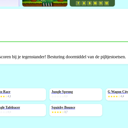
coren bij je tegenstander! Besturing doormiddel van de pijltjestoetsen.
to Race
Jungle Sprong
G Wagon City
IEUW
NIEUW
NIEUW
★★★☆
4,1
☆☆☆☆☆
0,0
★★★★☆
4,4
gle Tafelracer
Squishy Bounce
IEUW
NIEUW
☆☆☆☆
0,0
★★★★☆
3,7