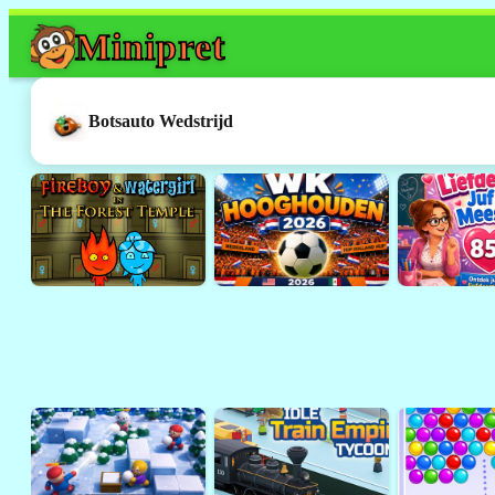
Mini
pret
Dit spel werkt h
Dit was een
Flash
-spelletje. 
Botsauto Wedstrijd
ondersteund door browsers 