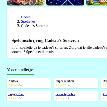
Home
›
Spelletjes
›
Cadeau's Sorteren
Spelomschrijving Cadeau's Sorteren
In dit spelletje ga je cadeau's sorteren. Zorg dat je alle cadeau's
sorteren? Speel met de muis.
Meer spelletjes
Knife.io
Super Bubbels
Dan
NIEUW
★★★★★
4,6
★★★★☆
4,2
★
Froggy Road
Geometry Vibes
Ver
NIEUW
NIEUW
★★★★★
4,7
★★★★☆
4,1
★