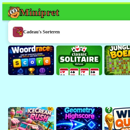
Mini
pret
Dit spel werkt h
Dit was een
Flash
-spelletje. 
Cadeau's Sorteren
ondersteund door browsers 