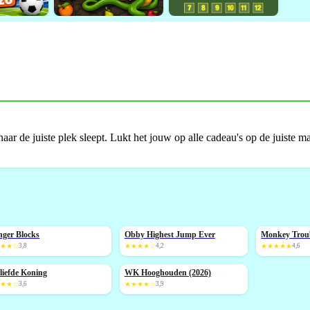
 naar de juiste plek sleept. Lukt het jouw op alle cadeau's op de juiste ma
ger Blocks
Obby Highest Jump Ever
Monkey Trou
NIEUW
NIEUW
★★★☆
3,8
★★★★☆
4,2
★★★★★
4,6
liefde Koning
WK Hooghouden (2026)
NIEUW
★★★☆
3,6
★★★★☆
3,9