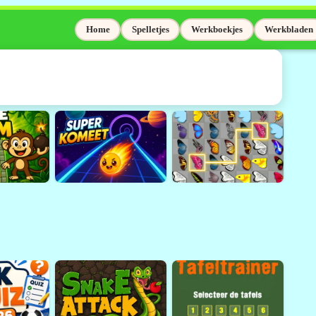
Home
Spelletjes
Werkboekjes
Werkbladen
elaas niet meer
Adobe Flash wordt niet meer
sinds 31 december 2020.