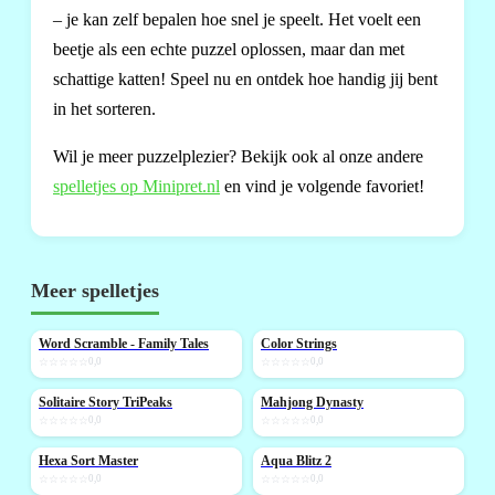
– je kan zelf bepalen hoe snel je speelt. Het voelt een
beetje als een echte puzzel oplossen, maar dan met
schattige katten! Speel nu en ontdek hoe handig jij bent
in het sorteren.
Wil je meer puzzelplezier? Bekijk ook al onze andere
spelletjes op Minipret.nl
en vind je volgende favoriet!
Meer spelletjes
Word Scramble - Family Tales
Color Strings
NIEUW
NIEUW
☆☆☆☆☆
0,0
☆☆☆☆☆
0,0
Solitaire Story TriPeaks
Mahjong Dynasty
NIEUW
NIEUW
☆☆☆☆☆
0,0
☆☆☆☆☆
0,0
Hexa Sort Master
Aqua Blitz 2
NIEUW
NIEUW
☆☆☆☆☆
0,0
☆☆☆☆☆
0,0