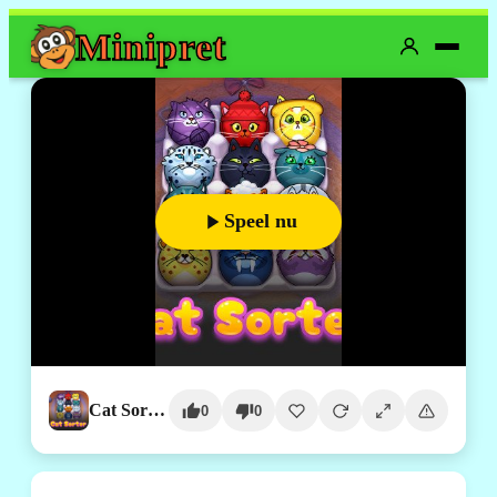
Mini
pret
Speel nu
Cat Sorter Puzzle
0
0