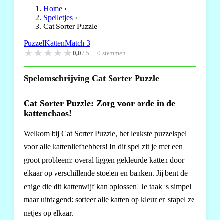
Home
›
Spelletjes
›
Cat Sorter Puzzle
Puzzel
Katten
Match 3
★
★
★
★
★
0,0
/ 5 ·
0
stemmen
Spelomschrijving Cat Sorter Puzzle
Cat Sorter Puzzle: Zorg voor orde in de
kattenchaos!
Welkom bij Cat Sorter Puzzle, het leukste puzzelspel
voor alle kattenliefhebbers! In dit spel zit je met een
groot probleem: overal liggen gekleurde katten door
elkaar op verschillende stoelen en banken. Jij bent de
enige die dit kattenwijf kan oplossen! Je taak is simpel
maar uitdagend: sorteer alle katten op kleur en stapel ze
netjes op elkaar.