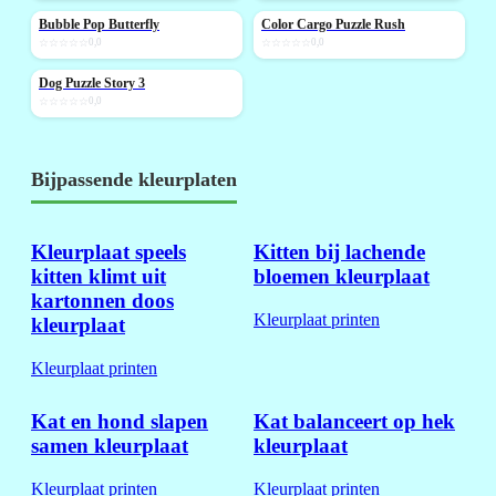
Bubble Pop Butterfly
Color Cargo Puzzle Rush
NIEUW
NIEUW
☆☆☆☆☆
0,0
☆☆☆☆☆
0,0
Dog Puzzle Story 3
NIEUW
☆☆☆☆☆
0,0
Bijpassende kleurplaten
Kleurplaat speels
Kitten bij lachende
kitten klimt uit
bloemen kleurplaat
kartonnen doos
Kleurplaat printen
kleurplaat
Kleurplaat printen
Kat en hond slapen
Kat balanceert op hek
samen kleurplaat
kleurplaat
Kleurplaat printen
Kleurplaat printen